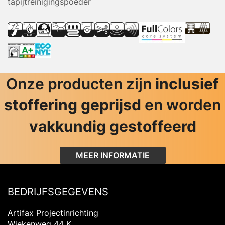
tapijtreinigingspoeder
Onze producten zijn
inclusief
stoffering geprijsd
en worden
vakkundig gestoffeerd
MEER INFORMATIE
BEDRIJFSGEGEVENS
Artifax Projectinrichting
Wiekenweg 44 K