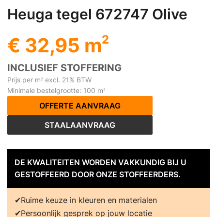
Heuga tegel 672747 Olive
2
€ 32,95 m
INCLUSIEF STOFFERING
Prijs per m
excl. 21% BTW
2
Minimale bestelgrootte: 100 m
2
OFFERTE AANVRAAG
STAALAANVRAAG
DE KWALITEITEN WORDEN VAKKUNDIG BIJ U
GESTOFFEERD DOOR ONZE STOFFEERDERS.
Ruime keuze in kleuren en materialen
Persoonlijk gesprek op jouw locatie