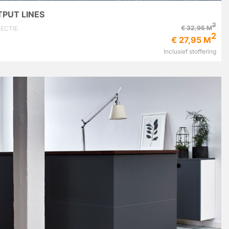
PUT LINES
2
€ 32,95 M
ECTIE
2
€ 27,95 M
Inclusief stoffering