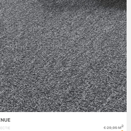
ENUE
2
€ 29,95 M
ECTIE