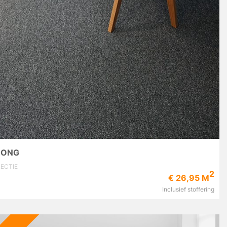
RONG
ECTIE
2
€ 26,95 M
Inclusief stoffering