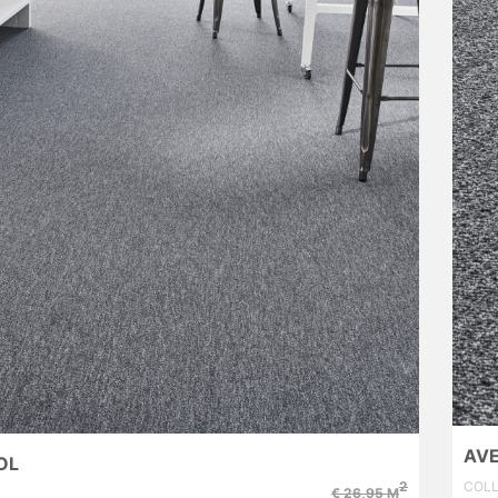
AV
OL
COLL
2
€ 26,95 M