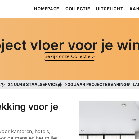
HOMEPAGE
COLLECTIE
UITGELICHT
AAN
ject vloer voor je wi
Bekijk onze Collectie >
E
24 UURS STAALSERVICE
>30 JAAR PROJECTERVARING
LA
kking voor je
 voor kantoren, hotels,
or de mens en het milieu.