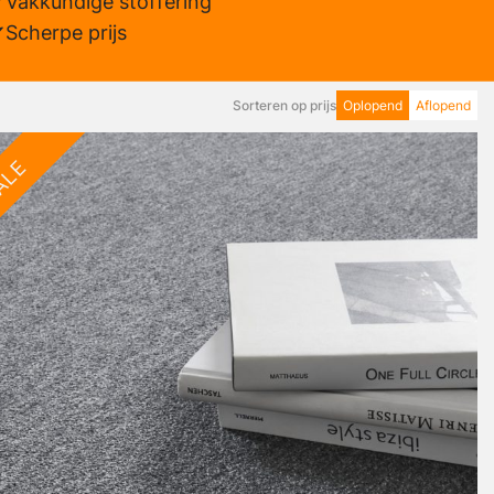
Vakkundige stoffering
Scherpe prijs
Sorteren op prijs
Oplopend
Aflopend
ALE