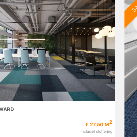
S
RWARD
2
€ 27,50 M
Inclusief stoffering