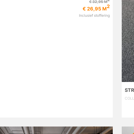
€ 32,95 M
2
€ 26,95 M
Inclusief stoffering
ST
COLL