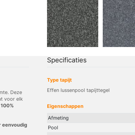
Specificaties
Type tapijt
Effen lussenpool tapijttegel
imte. Deze
at voor elk
n
100%
Eigenschappen
Afmeting
 eenvoudig
Pool