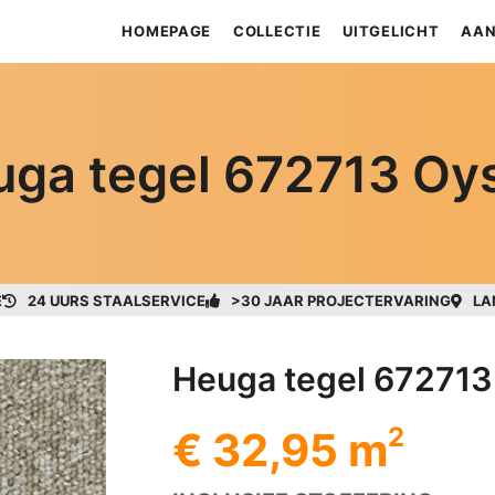
HOMEPAGE
COLLECTIE
UITGELICHT
AAN
ga tegel 672713 Oy
E
24 UURS STAALSERVICE
>30 JAAR PROJECTERVARING
LA
Heuga tegel 672713
2
€ 32,95 m