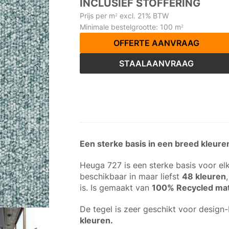
INCLUSIEF STOFFERING
Prijs per m
excl. 21% BTW
2
Minimale bestelgrootte: 100 m
2
OFFERTE AANVRAAG
STAALAANVRAAG
Een sterke basis in een breed kleu
Heuga 727 is een sterke basis voor el
beschikbaar in maar liefst
48 kleuren
is. Is gemaakt van
100% Recycled mat
De tegel is zeer geschikt voor design-
kleuren.