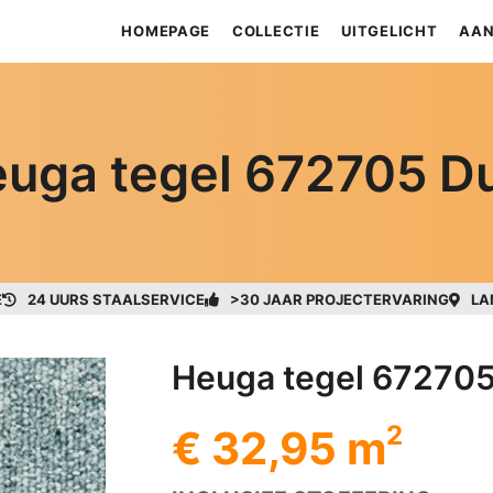
HOMEPAGE
COLLECTIE
UITGELICHT
AAN
uga tegel 672705 D
E
24 UURS STAALSERVICE
>30 JAAR PROJECTERVARING
LA
Heuga tegel 672705
2
€ 32,95 m