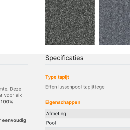
Specificaties
Type tapijt
Effen lussenpool tapijttegel
imte. Deze
at voor elk
n
100%
Eigenschappen
Afmeting
 eenvoudig
Pool