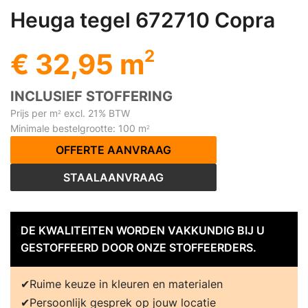
Heuga tegel 672710 Copra
2
€ 32,95 m
INCLUSIEF STOFFERING
Prijs per m
excl. 21% BTW
2
Minimale bestelgrootte: 100 m
2
OFFERTE AANVRAAG
STAALAANVRAAG
DE KWALITEITEN WORDEN VAKKUNDIG BIJ U
GESTOFFEERD DOOR ONZE STOFFEERDERS.
Ruime keuze in kleuren en materialen
Persoonlijk gesprek op jouw locatie