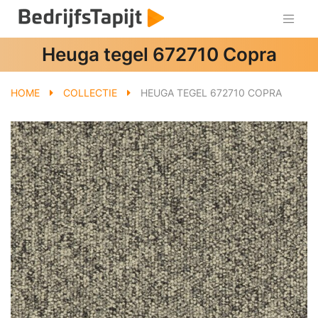
Heuga tegel 672710 Copra
HOME
COLLECTIE
HEUGA TEGEL 672710 COPRA