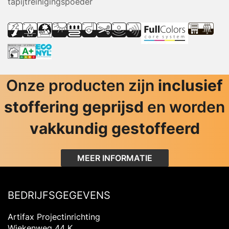
tapijtreinigingspoeder
Onze producten zijn
inclusief
stoffering geprijsd
en worden
vakkundig gestoffeerd
MEER INFORMATIE
BEDRIJFSGEGEVENS
Artifax Projectinrichting
Wiekenweg 44 K