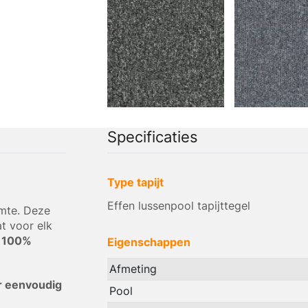
Specificaties
Type tapijt
Effen lussenpool tapijttegel
imte. Deze
at voor elk
n
100%
Eigenschappen
Afmeting
 eenvoudig
Pool