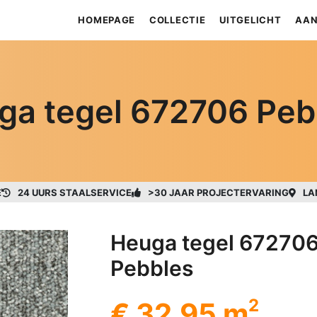
HOMEPAGE
COLLECTIE
UITGELICHT
AAN
ga tegel 672706 Peb
E
24 UURS STAALSERVICE
>30 JAAR PROJECTERVARING
LA
Heuga tegel 67270
Pebbles
2
€ 32,95 m