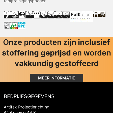
tapijtreinigingspoeder
Onze producten zijn
inclusief
stoffering geprijsd
en worden
vakkundig gestoffeerd
MEER INFORMATIE
BEDRIJFSGEGEVENS
Artifax Projectinrichting
Wiekenweg 44 K