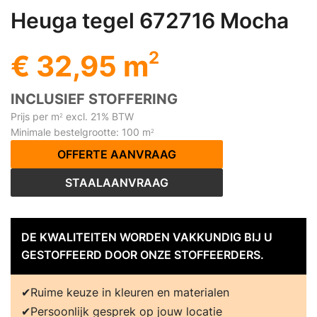
Heuga tegel 672716 Mocha
2
€ 32,95 m
INCLUSIEF STOFFERING
Prijs per m
excl. 21% BTW
2
Minimale bestelgrootte: 100 m
2
OFFERTE AANVRAAG
STAALAANVRAAG
DE KWALITEITEN WORDEN VAKKUNDIG BIJ U
GESTOFFEERD DOOR ONZE STOFFEERDERS.
Ruime keuze in kleuren en materialen
Persoonlijk gesprek op jouw locatie