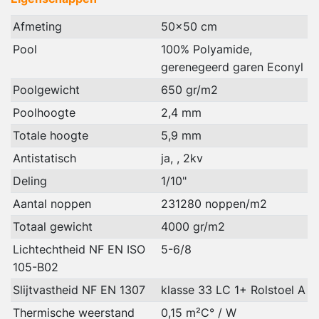
Afmeting
50x50 cm
Pool
100% Polyamide,
gerenegeerd garen Econyl
Poolgewicht
650 gr/m2
Poolhoogte
2,4 mm
Totale hoogte
5,9 mm
Antistatisch
ja, , 2kv
Deling
1/10"
Aantal noppen
231280 noppen/m2
Totaal gewicht
4000 gr/m2
Lichtechtheid NF EN ISO
5-6/8
105-B02
Slijtvastheid NF EN 1307
klasse 33 LC 1+ Rolstoel A
Thermische weerstand
0,15 m²C° / W