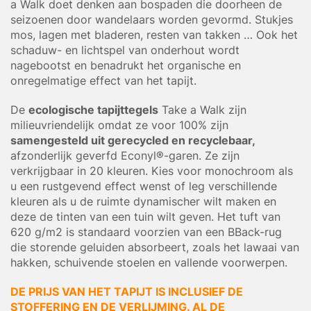
a Walk doet denken aan bospaden die doorheen de
seizoenen door wandelaars worden gevormd. Stukjes
mos, lagen met bladeren, resten van takken … Ook het
schaduw- en lichtspel van onderhout wordt
nagebootst en benadrukt het organische en
onregelmatige effect van het tapijt.
De
ecologische tapijttegels
Take a Walk zijn
milieuvriendelijk omdat ze voor 100% zijn
samengesteld uit gerecycled en recyclebaar,
afzonderlijk geverfd Econyl®-garen. Ze zijn
verkrijgbaar in 20 kleuren. Kies voor monochroom als
u een rustgevend effect wenst of leg verschillende
kleuren als u de ruimte dynamischer wilt maken en
deze de tinten van een tuin wilt geven. Het tuft van
620 g/m2 is standaard voorzien van een BBack-rug
die storende geluiden absorbeert, zoals het lawaai van
hakken, schuivende stoelen en vallende voorwerpen.
DE PRIJS VAN HET TAPIJT IS INCLUSIEF DE
STOFFERING EN DE VERLIJMING. AL DE