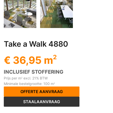
Take a Walk 4880
2
€ 36,95 m
INCLUSIEF STOFFERING
Prijs per m
excl. 21% BTW
2
Minimale bestelgrootte: 100 m
2
OFFERTE AANVRAAG
STAALAANVRAAG