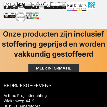
Onze producten zijn
inclusief
stoffering geprijsd
en worden
vakkundig gestoffeerd
MEER INFORMATIE
BEDRIJFSGEGEVENS
Artifax Projectinrichting
Wiekenweg 44 K
3815 KL Amersfoort