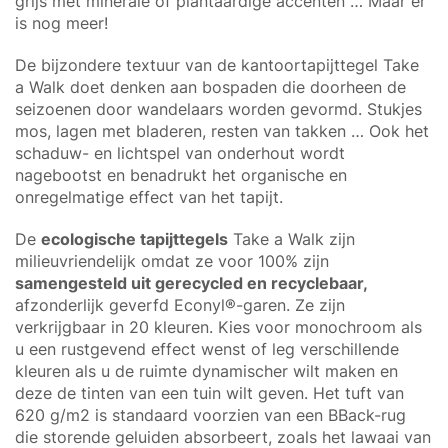
grijs met minerale of plantaardige accenten … Maar er
is nog meer!
De bijzondere textuur van de kantoortapijttegel Take
a Walk doet denken aan bospaden die doorheen de
seizoenen door wandelaars worden gevormd. Stukjes
mos, lagen met bladeren, resten van takken … Ook het
schaduw- en lichtspel van onderhout wordt
nagebootst en benadrukt het organische en
onregelmatige effect van het tapijt.
De
ecologische tapijttegels
Take a Walk zijn
milieuvriendelijk omdat ze voor 100% zijn
samengesteld uit gerecycled en recyclebaar,
afzonderlijk geverfd Econyl®-garen. Ze zijn
verkrijgbaar in 20 kleuren. Kies voor monochroom als
u een rustgevend effect wenst of leg verschillende
kleuren als u de ruimte dynamischer wilt maken en
deze de tinten van een tuin wilt geven. Het tuft van
620 g/m2 is standaard voorzien van een BBack-rug
die storende geluiden absorbeert, zoals het lawaai van