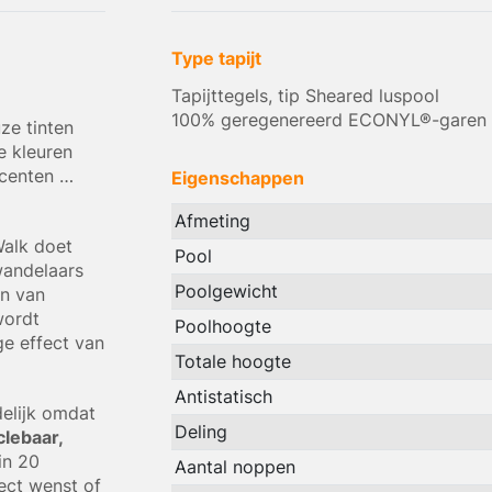
Type tapijt
Tapijttegels, tip Sheared luspool
100% geregenereerd ECONYL®-garen
ze tinten
e kleuren
ccenten …
Eigenschappen
Afmeting
Walk doet
Pool
wandelaars
Poolgewicht
en van
wordt
Poolhoogte
e effect van
Totale hoogte
Antistatisch
delijk omdat
Deling
lebaar,
in 20
Aantal noppen
ect wenst of