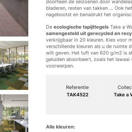
doorheen de seizoenen door wandelaa
bladeren, resten van takken … Ook he
nagebootst en benadrukt het organisch
De
ecologische tapijttegels
Take a Wal
samengesteld uit gerecycled en recy
verkrijgbaar in 20 kleuren. Kies voor
verschillende kleuren als u de ruimte 
wilt geven. Het tuft van 620 g/m2 is 
geluiden absorbeert, zoals het lawaai
voorwerpen.
Referentie
Collec
TAK4522
Take a 
Alle kleuren: