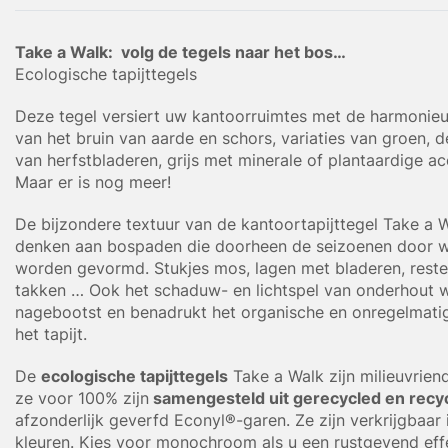
Take a Walk: volg de tegels naar het bos…
Ecologische tapijttegels
Deze tegel versiert uw kantoorruimtes met de harmonieu
van het bruin van aarde en schors, variaties van groen, d
van herfstbladeren, grijs met minerale of plantaardige a
Maar er is nog meer!
De bijzondere textuur van de kantoortapijttegel Take a 
denken aan bospaden die doorheen de seizoenen door 
worden gevormd. Stukjes mos, lagen met bladeren, rest
takken … Ook het schaduw- en lichtspel van onderhout 
nagebootst en benadrukt het organische en onregelmatig
het tapijt.
De
ecologische tapijttegels
Take a Walk zijn milieuvrien
ze voor 100% zijn
samengesteld uit gerecycled en recyc
afzonderlijk geverfd Econyl®-garen. Ze zijn verkrijgbaar 
kleuren. Kies voor monochroom als u een rustgevend eff