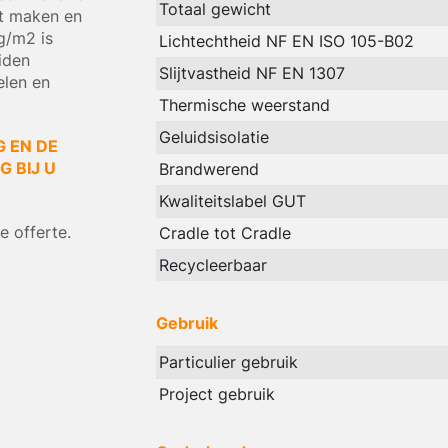
Totaal gewicht
lt maken en
g/m2 is
Lichtechtheid NF EN ISO 105-B02
iden
Slijtvastheid NF EN 1307
elen en
Thermische weerstand
Geluidsisolatie
G EN DE
 BIJ U
Brandwerend
Kwaliteitslabel GUT
 offerte.
Cradle tot Cradle
Recycleerbaar
Gebruik
Particulier gebruik
Project gebruik