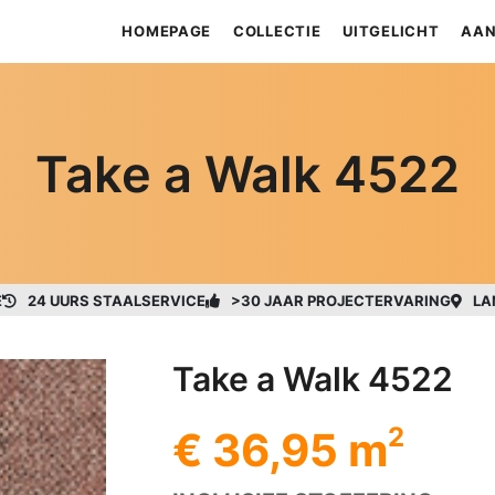
HOMEPAGE
COLLECTIE
UITGELICHT
AAN
Take a Walk 4522
E
24 UURS STAALSERVICE
>30 JAAR PROJECTERVARING
LA
Take a Walk 4522
2
€ 36,95 m