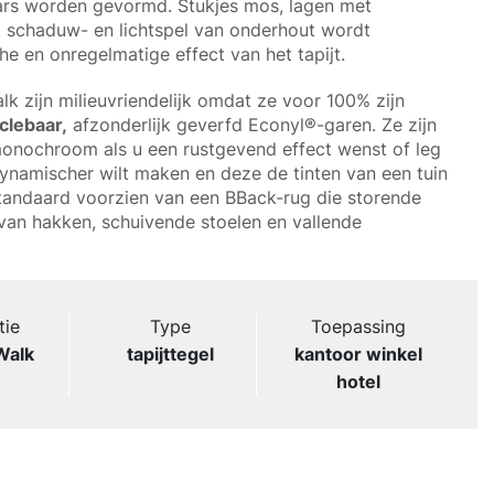
rs worden gevormd. Stukjes mos, lagen met
t schaduw- en lichtspel van onderhout wordt
e en onregelmatige effect van het tapijt.
k zijn milieuvriendelijk omdat ze voor 100% zijn
clebaar,
afzonderlijk geverfd Econyl®-garen. Ze zijn
 monochroom als u een rustgevend effect wenst of leg
dynamischer wilt maken en deze de tinten van een tuin
standaard voorzien van een BBack-rug die storende
 van hakken, schuivende stoelen en vallende
tie
Type
Toepassing
Walk
tapijttegel
kantoor winkel
hotel