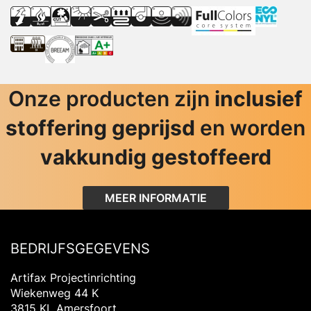
Onze producten zijn
inclusief
stoffering geprijsd
en worden
vakkundig gestoffeerd
MEER INFORMATIE
BEDRIJFSGEGEVENS
Artifax Projectinrichting
Wiekenweg 44 K
3815 KL Amersfoort