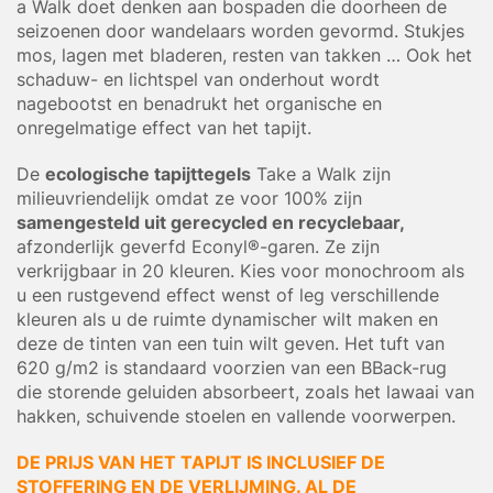
a Walk doet denken aan bospaden die doorheen de
seizoenen door wandelaars worden gevormd. Stukjes
mos, lagen met bladeren, resten van takken … Ook het
schaduw- en lichtspel van onderhout wordt
nagebootst en benadrukt het organische en
onregelmatige effect van het tapijt.
De
ecologische tapijttegels
Take a Walk zijn
milieuvriendelijk omdat ze voor 100% zijn
samengesteld uit gerecycled en recyclebaar,
afzonderlijk geverfd Econyl®-garen. Ze zijn
verkrijgbaar in 20 kleuren. Kies voor monochroom als
u een rustgevend effect wenst of leg verschillende
kleuren als u de ruimte dynamischer wilt maken en
deze de tinten van een tuin wilt geven. Het tuft van
620 g/m2 is standaard voorzien van een BBack-rug
die storende geluiden absorbeert, zoals het lawaai van
hakken, schuivende stoelen en vallende voorwerpen.
DE PRIJS VAN HET TAPIJT IS INCLUSIEF DE
STOFFERING EN DE VERLIJMING. AL DE