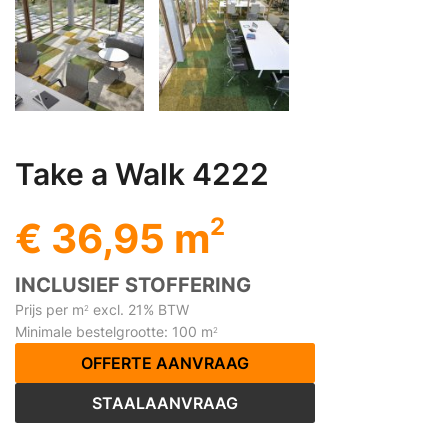
Take a Walk 4222
2
€ 36,95 m
INCLUSIEF STOFFERING
Prijs per m
excl. 21% BTW
2
Minimale bestelgrootte: 100 m
2
OFFERTE AANVRAAG
STAALAANVRAAG