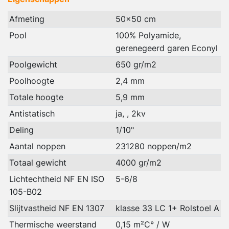
Afmeting
50x50 cm
Pool
100% Polyamide,
gerenegeerd garen Econyl
Poolgewicht
650 gr/m2
Poolhoogte
2,4 mm
Totale hoogte
5,9 mm
Antistatisch
ja, , 2kv
Deling
1/10"
Aantal noppen
231280 noppen/m2
Totaal gewicht
4000 gr/m2
Lichtechtheid NF EN ISO
5-6/8
105-B02
Slijtvastheid NF EN 1307
klasse 33 LC 1+ Rolstoel A
Thermische weerstand
0,15 m²C° / W