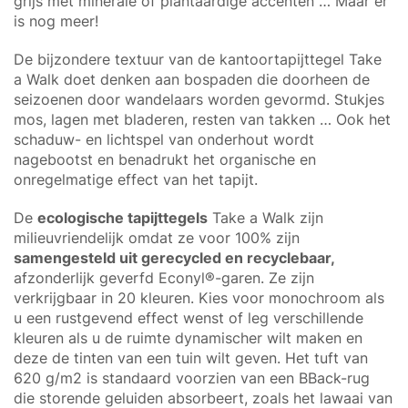
grijs met minerale of plantaardige accenten … Maar er
is nog meer!
De bijzondere textuur van de kantoortapijttegel Take
a Walk doet denken aan bospaden die doorheen de
seizoenen door wandelaars worden gevormd. Stukjes
mos, lagen met bladeren, resten van takken … Ook het
schaduw- en lichtspel van onderhout wordt
nagebootst en benadrukt het organische en
onregelmatige effect van het tapijt.
De
ecologische tapijttegels
Take a Walk zijn
milieuvriendelijk omdat ze voor 100% zijn
samengesteld uit gerecycled en recyclebaar,
afzonderlijk geverfd Econyl®-garen. Ze zijn
verkrijgbaar in 20 kleuren. Kies voor monochroom als
u een rustgevend effect wenst of leg verschillende
kleuren als u de ruimte dynamischer wilt maken en
deze de tinten van een tuin wilt geven. Het tuft van
620 g/m2 is standaard voorzien van een BBack-rug
die storende geluiden absorbeert, zoals het lawaai van