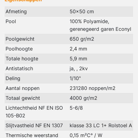
Afmeting
50x50 cm
Pool
100% Polyamide,
gerenegeerd garen Econyl
Poolgewicht
650 gr/m2
Poolhoogte
2,4 mm
Totale hoogte
5,9 mm
Antistatisch
ja, , 2kv
Deling
1/10"
Aantal noppen
231280 noppen/m2
Totaal gewicht
4000 gr/m2
Lichtechtheid NF EN ISO
5-6/8
105-B02
Slijtvastheid NF EN 1307
klasse 33 LC 1+ Rolstoel A
Thermische weerstand
0,15 m²C° / W