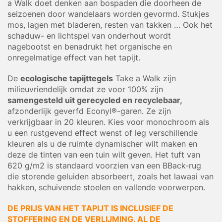
a Walk doet denken aan bospaden die doorheen de
seizoenen door wandelaars worden gevormd. Stukjes
mos, lagen met bladeren, resten van takken … Ook het
schaduw- en lichtspel van onderhout wordt
nagebootst en benadrukt het organische en
onregelmatige effect van het tapijt.
De
ecologische tapijttegels
Take a Walk zijn
milieuvriendelijk omdat ze voor 100% zijn
samengesteld uit gerecycled en recyclebaar,
afzonderlijk geverfd Econyl®-garen. Ze zijn
verkrijgbaar in 20 kleuren. Kies voor monochroom als
u een rustgevend effect wenst of leg verschillende
kleuren als u de ruimte dynamischer wilt maken en
deze de tinten van een tuin wilt geven. Het tuft van
620 g/m2 is standaard voorzien van een BBack-rug
die storende geluiden absorbeert, zoals het lawaai van
hakken, schuivende stoelen en vallende voorwerpen.
DE PRIJS VAN HET TAPIJT IS INCLUSIEF DE
STOFFERING EN DE VERLIJMING. AL DE