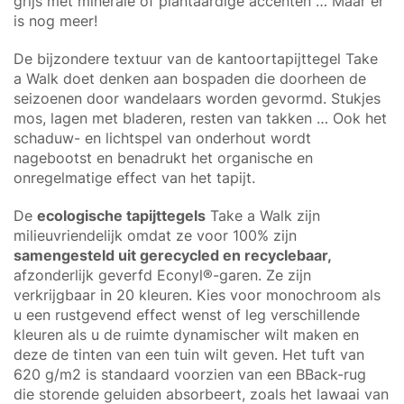
grijs met minerale of plantaardige accenten … Maar er
is nog meer!
De bijzondere textuur van de kantoortapijttegel Take
a Walk doet denken aan bospaden die doorheen de
seizoenen door wandelaars worden gevormd. Stukjes
mos, lagen met bladeren, resten van takken … Ook het
schaduw- en lichtspel van onderhout wordt
nagebootst en benadrukt het organische en
onregelmatige effect van het tapijt.
De
ecologische tapijttegels
Take a Walk zijn
milieuvriendelijk omdat ze voor 100% zijn
samengesteld uit gerecycled en recyclebaar,
afzonderlijk geverfd Econyl®-garen. Ze zijn
verkrijgbaar in 20 kleuren. Kies voor monochroom als
u een rustgevend effect wenst of leg verschillende
kleuren als u de ruimte dynamischer wilt maken en
deze de tinten van een tuin wilt geven. Het tuft van
620 g/m2 is standaard voorzien van een BBack-rug
die storende geluiden absorbeert, zoals het lawaai van