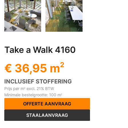
Take a Walk 4160
2
€ 36,95 m
INCLUSIEF STOFFERING
Prijs per m
excl. 21% BTW
2
Minimale bestelgrootte: 100 m
2
OFFERTE AANVRAAG
STAALAANVRAAG