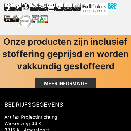
Onze producten zijn
inclusief
stoffering geprijsd
en worden
vakkundig gestoffeerd
MEER INFORMATIE
BEDRIJFSGEGEVENS
Artifax Projectinrichting
Wiekenweg 44 K
3815 KL Amersfoort