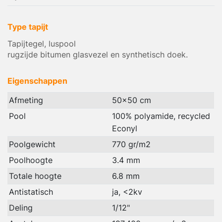
Type tapijt
Tapijtegel, luspool
rugzijde bitumen glasvezel en synthetisch doek.
Eigenschappen
Afmeting
50x50 cm
Pool
100% polyamide, recycled
Econyl
Poolgewicht
770 gr/m2
Poolhoogte
3.4 mm
Totale hoogte
6.8 mm
Antistatisch
ja, <2kv
Deling
1/12"