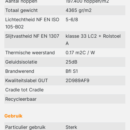
Aantal noppen
197.400 noppen/m2
Totaal gewicht
4365 gr/m2
Lichtechtheid NF EN ISO
5-6/8
105-B02
Slijtvastheid NF EN 1307
klasse 33 LC2 + Rolstoel
A
Thermische weerstand
0.17 m2C / W
Geluidsisolatie
25dB
Brandwerend
Bfl S1
Kwaliteitslabel GUT
2D989AF9
Cradle tot Cradle
Recycleerbaar
Gebruik
Particulier gebruik
Sterk