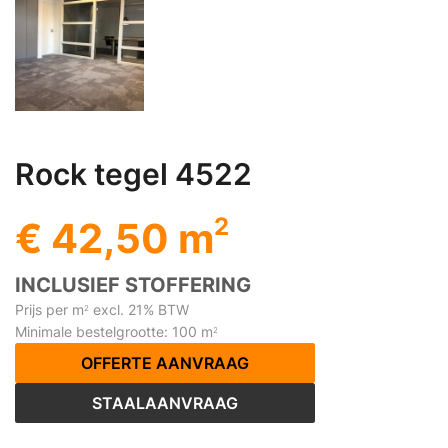
Rock tegel 4522
2
€ 42,50 m
INCLUSIEF STOFFERING
Prijs per m
excl. 21% BTW
2
Minimale bestelgrootte: 100 m
2
OFFERTE AANVRAAG
STAALAANVRAAG