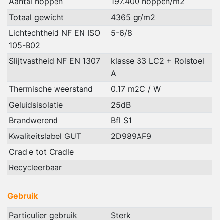
Aantal noppen
197.400 noppen/m2
Totaal gewicht
4365 gr/m2
Lichtechtheid NF EN ISO
5-6/8
105-B02
Slijtvastheid NF EN 1307
klasse 33 LC2 + Rolstoel
A
Thermische weerstand
0.17 m2C / W
Geluidsisolatie
25dB
Brandwerend
Bfl S1
Kwaliteitslabel GUT
2D989AF9
Cradle tot Cradle
Recycleerbaar
Gebruik
Particulier gebruik
Sterk