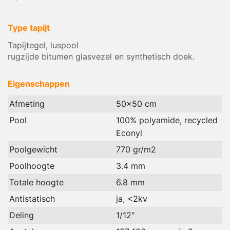
Type tapijt
Tapijtegel, luspool
rugzijde bitumen glasvezel en synthetisch doek.
Eigenschappen
Afmeting
50x50 cm
Pool
100% polyamide, recycled
Econyl
Poolgewicht
770 gr/m2
Poolhoogte
3.4 mm
Totale hoogte
6.8 mm
Antistatisch
ja, <2kv
Deling
1/12"