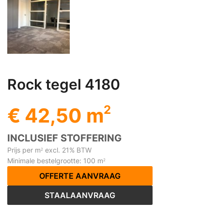
Rock tegel 4180
2
€ 42,50 m
INCLUSIEF STOFFERING
Prijs per m
excl. 21% BTW
2
Minimale bestelgrootte: 100 m
2
OFFERTE AANVRAAG
STAALAANVRAAG