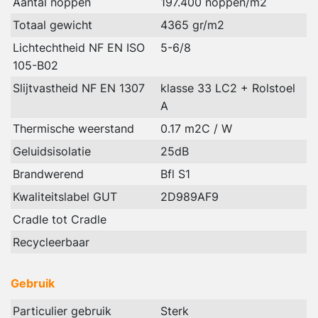
Aantal noppen
197.400 noppen/m2
Totaal gewicht
4365 gr/m2
Lichtechtheid NF EN ISO
5-6/8
105-B02
Slijtvastheid NF EN 1307
klasse 33 LC2 + Rolstoel
A
Thermische weerstand
0.17 m2C / W
Geluidsisolatie
25dB
Brandwerend
Bfl S1
Kwaliteitslabel GUT
2D989AF9
Cradle tot Cradle
Recycleerbaar
Gebruik
Particulier gebruik
Sterk