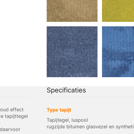
Specificaties
 oud effect
Type tapijt
e tapijttegel
Tapijtegel, luspool
n
rugzijde bitumen glasvezel en synthet
 daarvoor