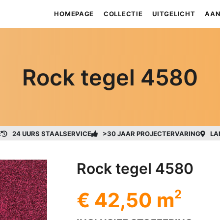
HOMEPAGE
COLLECTIE
UITGELICHT
AAN
Rock tegel 4580
E
24 UURS STAALSERVICE
>30 JAAR PROJECTERVARING
LA
Rock tegel 4580
2
€ 42,50 m