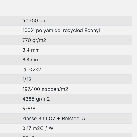
50x50 cm
100% polyamide, recycled Econyl
770 gr/m2
3.4 mm
6.8 mm
ja, <2kv
1/12"
197.400 noppen/m2
4365 gr/m2
5-6/8
klasse 33 LC2 + Rolstoel A
0.17 m2C / W