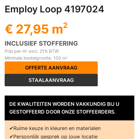
Employ Loop 4197024
2
€ 27,95 m
INCLUSIEF STOFFERING
Prijs per m
excl. 21% BTW
2
Minimale bestelgrootte: 100 m
2
OFFERTE AANVRAAG
STAALAANVRAAG
DE KWALITEITEN WORDEN VAKKUNDIG BIJ U
GESTOFFEERD DOOR ONZE STOFFEERDERS.
Ruime keuze in kleuren en materialen
Persoonlijk gesprek op jouw locatie