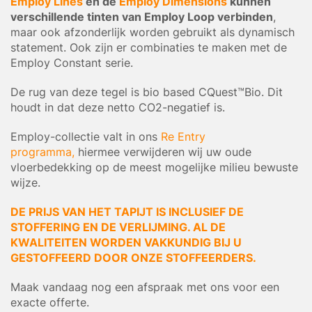
Employ Lines
en de
Employ Dimensions
kunnen
verschillende tinten van Employ Loop verbinden
,
maar ook afzonderlijk worden gebruikt als dynamisch
statement. Ook zijn er combinaties te maken met de
Employ Constant serie.
De rug van deze tegel is bio based CQuest™Bio. Dit
houdt in dat deze netto CO2-negatief is.
Employ-collectie valt in ons
Re Entry
programma,
hiermee verwijderen wij uw oude
vloerbedekking op de meest mogelijke milieu bewuste
wijze.
DE PRIJS VAN HET TAPIJT IS INCLUSIEF DE
STOFFERING EN DE VERLIJMING. AL DE
KWALITEITEN WORDEN VAKKUNDIG BIJ U
GESTOFFEERD DOOR ONZE STOFFEERDERS.
Maak vandaag nog een afspraak met ons voor een
exacte offerte.