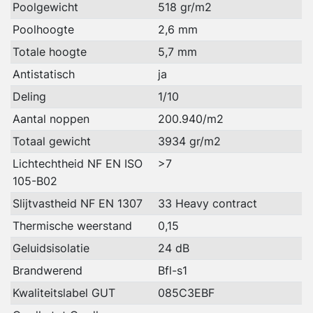
Poolgewicht
518 gr/m2
Poolhoogte
2,6 mm
Totale hoogte
5,7 mm
Antistatisch
ja
Deling
1/10
Aantal noppen
200.940/m2
Totaal gewicht
3934 gr/m2
Lichtechtheid NF EN ISO
>7
105-B02
Slijtvastheid NF EN 1307
33 Heavy contract
Thermische weerstand
0,15
Geluidsisolatie
24 dB
Brandwerend
Bfl-s1
Kwaliteitslabel GUT
085C3EBF