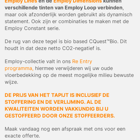
Employ Lines
en de
Employ Dimensions
kunnen
verschillende tinten van Employ Loop verbinden
,
maar ook afzonderlijk worden gebruikt als dynamisch
statement. Ook zijn er combinaties te maken met de
Employ Constant serie.
De rug van deze tegel is bio based CQuest™Bio. Dit
houdt in dat deze netto CO2-negatief is.
Employ-collectie valt in ons
Re Entry
programma,
hiermee verwijderen wij uw oude
vloerbedekking op de meest mogelijke milieu bewuste
wijze.
DE PRIJS VAN HET TAPIJT IS INCLUSIEF DE
STOFFERING EN DE VERLIJMING. AL DE
KWALITEITEN WORDEN VAKKUNDIG BIJ U
GESTOFFEERD DOOR ONZE STOFFEERDERS.
Maak vandaag nog een afspraak met ons voor een
exacte offerte.