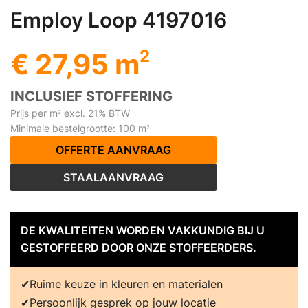
Employ Loop 4197016
2
€ 27,95 m
INCLUSIEF STOFFERING
Prijs per m
excl. 21% BTW
2
Minimale bestelgrootte: 100 m
2
OFFERTE AANVRAAG
STAALAANVRAAG
DE KWALITEITEN WORDEN VAKKUNDIG BIJ U
GESTOFFEERD DOOR ONZE STOFFEERDERS.
Ruime keuze in kleuren en materialen
Persoonlijk gesprek op jouw locatie