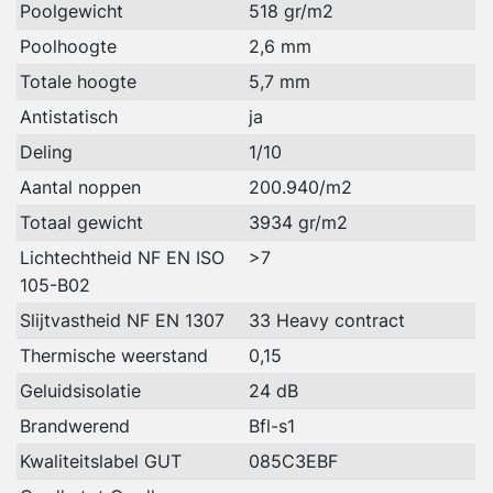
Poolgewicht
518 gr/m2
Poolhoogte
2,6 mm
Totale hoogte
5,7 mm
Antistatisch
ja
Deling
1/10
Aantal noppen
200.940/m2
Totaal gewicht
3934 gr/m2
Lichtechtheid NF EN ISO
>7
105-B02
Slijtvastheid NF EN 1307
33 Heavy contract
Thermische weerstand
0,15
Geluidsisolatie
24 dB
Brandwerend
Bfl-s1
Kwaliteitslabel GUT
085C3EBF