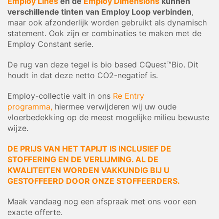
Employ Lines
en de
Employ Dimensions
kunnen
verschillende tinten van Employ Loop verbinden
,
maar ook afzonderlijk worden gebruikt als dynamisch
statement. Ook zijn er combinaties te maken met de
Employ Constant serie.
De rug van deze tegel is bio based CQuest™Bio. Dit
houdt in dat deze netto CO2-negatief is.
Employ-collectie valt in ons
Re Entry
programma,
hiermee verwijderen wij uw oude
vloerbedekking op de meest mogelijke milieu bewuste
wijze.
DE PRIJS VAN HET TAPIJT IS INCLUSIEF DE
STOFFERING EN DE VERLIJMING. AL DE
KWALITEITEN WORDEN VAKKUNDIG BIJ U
GESTOFFEERD DOOR ONZE STOFFEERDERS.
Maak vandaag nog een afspraak met ons voor een
exacte offerte.