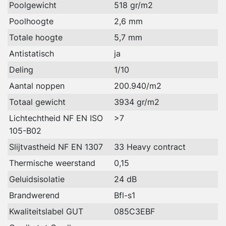
Poolgewicht
518 gr/m2
Poolhoogte
2,6 mm
Totale hoogte
5,7 mm
Antistatisch
ja
Deling
1/10
Aantal noppen
200.940/m2
Totaal gewicht
3934 gr/m2
Lichtechtheid NF EN ISO
>7
105-B02
Slijtvastheid NF EN 1307
33 Heavy contract
Thermische weerstand
0,15
Geluidsisolatie
24 dB
Brandwerend
Bfl-s1
Kwaliteitslabel GUT
085C3EBF