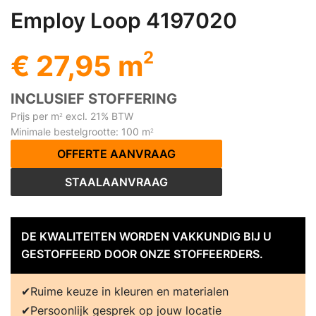
Employ Loop 4197020
2
€ 27,95 m
INCLUSIEF STOFFERING
Prijs per m
excl. 21% BTW
2
Minimale bestelgrootte: 100 m
2
OFFERTE AANVRAAG
STAALAANVRAAG
DE KWALITEITEN WORDEN VAKKUNDIG BIJ U
GESTOFFEERD DOOR ONZE STOFFEERDERS.
Ruime keuze in kleuren en materialen
Persoonlijk gesprek op jouw locatie