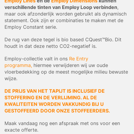
Employ Lines
en de
Employ Dimensions
kunnen
verschillende tinten van Employ Loop verbinden
,
maar ook afzonderlijk worden gebruikt als dynamisch
statement. Ook zijn er combinaties te maken met de
Employ Constant serie.
De rug van deze tegel is bio based CQuest™Bio. Dit
houdt in dat deze netto CO2-negatief is.
Employ-collectie valt in ons
Re Entry
programma,
hiermee verwijderen wij uw oude
vloerbedekking op de meest mogelijke milieu bewuste
wijze.
DE PRIJS VAN HET TAPIJT IS INCLUSIEF DE
STOFFERING EN DE VERLIJMING. AL DE
KWALITEITEN WORDEN VAKKUNDIG BIJ U
GESTOFFEERD DOOR ONZE STOFFEERDERS.
Maak vandaag nog een afspraak met ons voor een
exacte offerte.