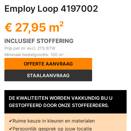
Employ Loop 4197002
2
€ 27,95 m
INCLUSIEF STOFFERING
Prijs per m
excl. 21% BTW
2
Minimale bestelgrootte: 100 m
2
OFFERTE AANVRAAG
STAALAANVRAAG
DE KWALITEITEN WORDEN VAKKUNDIG BIJ U
GESTOFFEERD DOOR ONZE STOFFEERDERS.
Ruime keuze in kleuren en materialen
Persoonlijk gesprek op jouw locatie