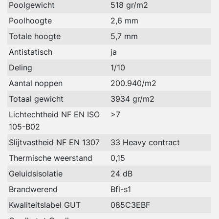
Poolgewicht
518 gr/m2
Poolhoogte
2,6 mm
Totale hoogte
5,7 mm
Antistatisch
ja
Deling
1/10
Aantal noppen
200.940/m2
Totaal gewicht
3934 gr/m2
Lichtechtheid NF EN ISO
>7
105-B02
Slijtvastheid NF EN 1307
33 Heavy contract
Thermische weerstand
0,15
Geluidsisolatie
24 dB
Brandwerend
Bfl-s1
Kwaliteitslabel GUT
085C3EBF