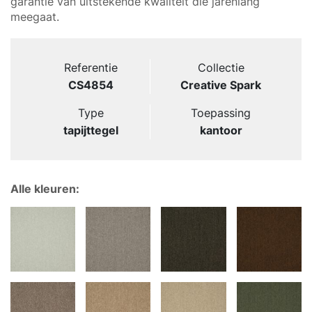
garantie van uitstekende kwaliteit die jarenlang
meegaat.
Referentie
Collectie
CS4854
Creative Spark
Type
Toepassing
tapijttegel
kantoor
Alle kleuren: