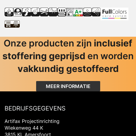
Onze producten zijn
inclusief
stoffering geprijsd
en worden
vakkundig gestoffeerd
MEER INFORMATIE
BEDRIJFSGEGEVENS
Artifax Projectinrichting
Wiekenweg 44 K
3815 KL Amersfoort