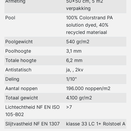
Afmeting
50x50 cm, 5 m2
verpakking
Pool
100% Colorstrand PA
solution dyed, 40%
recycled materiaal
Poolgewicht
540 gr/m2
Poolhoogte
3,1 mm
Totale hoogte
6,2 mm
Antistatisch
ja, , 2kv
Deling
1/10"
Aantal noppen
196.000 noppen/m2
Totaal gewicht
4.100 gr/m2
Lichtechtheid NF EN ISO
>7
105-B02
Slijtvastheid NF EN 1307
klasse 33 LC 1+ Rolstoel A