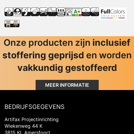
Onze producten zijn
inclusief
stoffering geprijsd
en worden
vakkundig gestoffeerd
MEER INFORMATIE
BEDRIJFSGEGEVENS
Artifax Projectinrichting
Wiekenweg 44 K
3815 KL Amersfoort