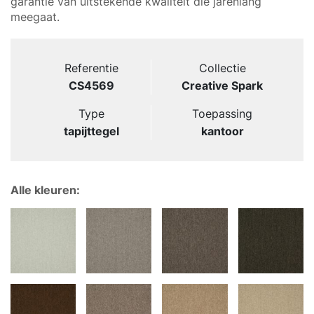
garantie van uitstekende kwaliteit die jarenlang
meegaat.
Referentie
Collectie
CS4569
Creative Spark
Type
Toepassing
tapijttegel
kantoor
Alle kleuren: