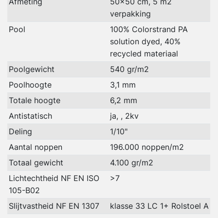
Afmeting
50x50 cm, 5 m2
verpakking
Pool
100% Colorstrand PA
solution dyed, 40%
recycled materiaal
Poolgewicht
540 gr/m2
Poolhoogte
3,1 mm
Totale hoogte
6,2 mm
Antistatisch
ja, , 2kv
Deling
1/10"
Aantal noppen
196.000 noppen/m2
Totaal gewicht
4.100 gr/m2
Lichtechtheid NF EN ISO
>7
105-B02
Slijtvastheid NF EN 1307
klasse 33 LC 1+ Rolstoel A