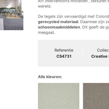
Art Intervention’s motieven , texturen 
wereld.
De tegels zijn vervaardigd met Color
gerecycled materiaal
. Daarmee zijn z
schoonmaakmiddelen
. Dit geeft de g
meegaat.
Referentie
Collec
CS4731
Creative
Alle kleuren: