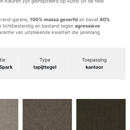
en kleuren zijn geïnspireerd op kunst uit de hele
strand-garens,
100% massa geverfd
en bevat
40%
e lichtbestendig en bestand tegen
agressieve
arantie van uitstekende kwaliteit die jarenlang
tie
Type
Toepassing
 Spark
tapijttegel
kantoor