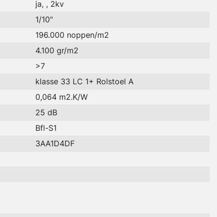
ja, , 2kv
1/10"
196.000 noppen/m2
4.100 gr/m2
>7
klasse 33 LC 1+ Rolstoel A
0,064 m2.K/W
25 dB
Bfl-S1
3AA1D4DF