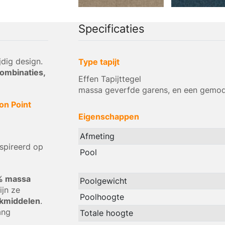
Specificaties
jdig design.
Type tapijt
ombinaties,
Effen Tapijttegel
massa geverfde garens, en een gemodi
on Point
Eigenschappen
Afmeting
nspireerd op
Pool
% massa
Poolgewicht
ijn ze
Poolhoogte
kmiddelen
.
ang
Totale hoogte