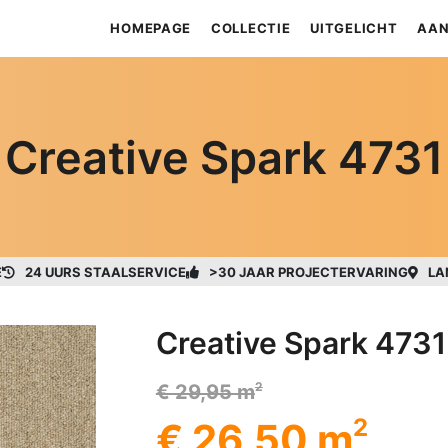
HOMEPAGE
COLLECTIE
UITGELICHT
AAN
Creative Spark 4731
E
24 UURS STAALSERVICE
>30 JAAR PROJECTERVARING
LA
Creative Spark 4731
2
€ 29,95 m
2
€ 26,50 m