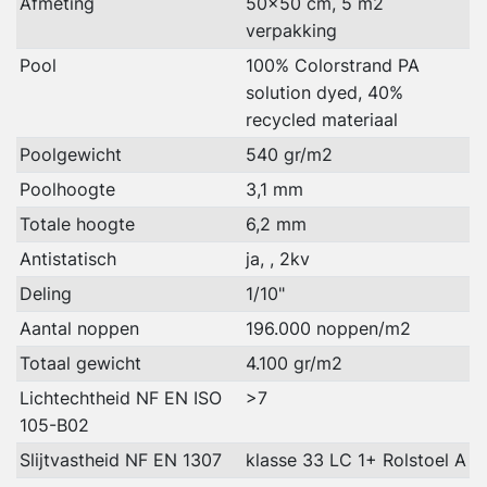
Afmeting
50x50 cm, 5 m2
verpakking
Pool
100% Colorstrand PA
solution dyed, 40%
recycled materiaal
Poolgewicht
540 gr/m2
Poolhoogte
3,1 mm
Totale hoogte
6,2 mm
Antistatisch
ja, , 2kv
Deling
1/10"
Aantal noppen
196.000 noppen/m2
Totaal gewicht
4.100 gr/m2
Lichtechtheid NF EN ISO
>7
105-B02
Slijtvastheid NF EN 1307
klasse 33 LC 1+ Rolstoel A