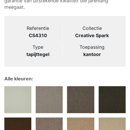
garantie van uitstekende kwaliteit die jarenlang
meegaat.
Referentie
Collectie
CS4310
Creative Spark
Type
Toepassing
tapijttegel
kantoor
Alle kleuren: