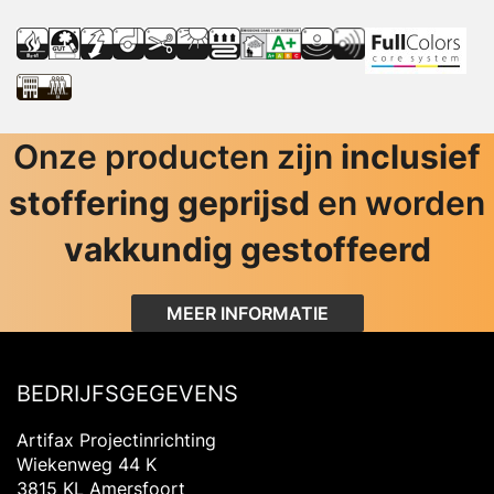
Onze producten zijn
inclusief
stoffering geprijsd
en worden
vakkundig gestoffeerd
MEER INFORMATIE
BEDRIJFSGEGEVENS
Artifax Projectinrichting
Wiekenweg 44 K
3815 KL Amersfoort