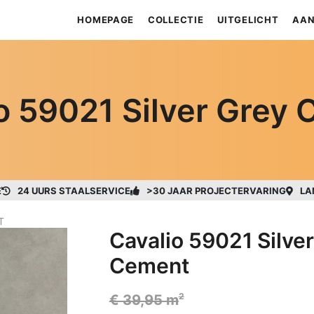
HOMEPAGE
COLLECTIE
UITGELICHT
AAN
o 59021 Silver Grey
E
24 UURS STAALSERVICE
>30 JAAR PROJECTERVARING
LA
T
Cavalio 59021 Silve
Cement
2
€ 39,95 m