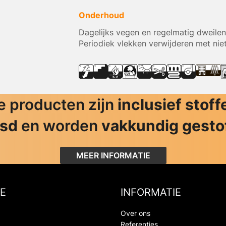
Onderhoud
Dagelijks vegen en regelmatig dweilen
Periodiek vlekken verwijderen met nie
 producten zijn
inclusief stoff
jsd
en worden
vakkundig gesto
MEER INFORMATIE
E
INFORMATIE
Over ons
Referenties