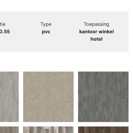
tie
Type
Toepassing
 0.55
pvc
kantoor winkel
hotel