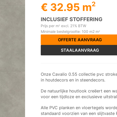
2
€ 32.95 m
INCLUSIEF STOFFERING
Prijs per m
excl. 21% BTW
2
Minimale bestelgrootte: 100 m2 m
2
OFFERTE AANVRAAG
STAALAANVRAAG
Onze Cavalio 0.55 collectie pvc stroke
in houtdecors en in steendecors.
De natuurlijke houtlook creëert een wa
voor een tijdloze en exclusieve uitstra
Alle PVC planken en vloertegels worde
standaard voorzien van een slijtvaste