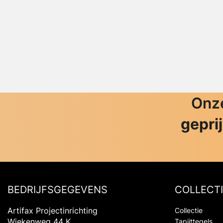
Onze
gepri
BEDRIJFSGEGEVENS
COLLECTI
Artifax Projectinrichting
Collectie
Wiekenweg 44 K
Tapijttegels