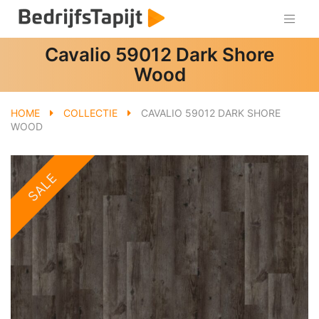
Cavalio 59012 Dark Shore
Wood
HOME
COLLECTIE
CAVALIO 59012 DARK SHORE
WOOD
SALE