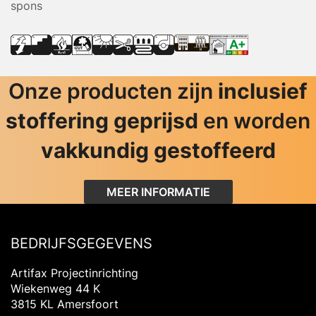
spons
Onze producten zijn
inclusief
stoffering geprijsd
en worden
vakkundig gestoffeerd
MEER INFORMATIE
BEDRIJFSGEGEVENS
Artifax Projectinrichting
Wiekenweg 44 K
3815 KL Amersfoort