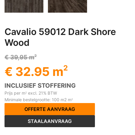
Cavalio 59012 Dark Shore
Wood
2
€ 39,95 m
2
€ 32.95 m
INCLUSIEF STOFFERING
Prijs per m
excl. 21% BTW
2
Minimale bestelgrootte: 100 m2 m
2
OFFERTE AANVRAAG
STAALAANVRAAG