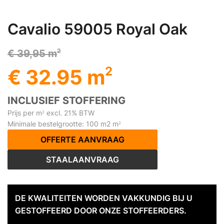
Cavalio 59005 Royal Oak
2
€ 39,95 m
2
€ 32.95 m
INCLUSIEF STOFFERING
Prijs per m
excl. 21% BTW
2
Minimale bestelgrootte: 100 m2 m
2
OFFERTE AANVRAAG
STAALAANVRAAG
DE KWALITEITEN WORDEN VAKKUNDIG BIJ U
GESTOFFEERD DOOR ONZE STOFFEERDERS.