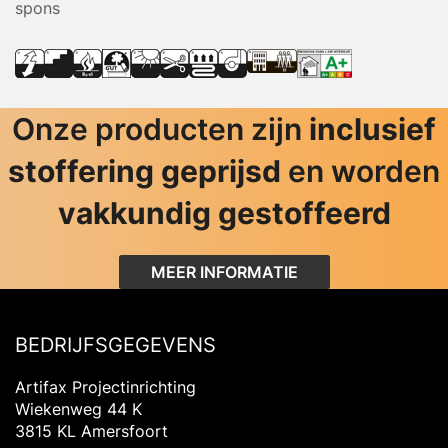
spons
Onze producten zijn
inclusief
stoffering geprijsd
en worden
vakkundig gestoffeerd
MEER INFORMATIE
BEDRIJFSGEGEVENS
Artifax Projectinrichting
Wiekenweg 44 K
3815 KL Amersfoort