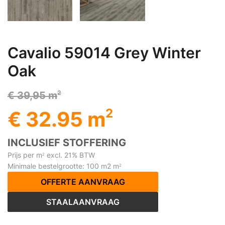
Cavalio 59014 Grey Winter
Oak
2
€ 39,95 m
2
€ 32.95 m
INCLUSIEF STOFFERING
Prijs per m
excl. 21% BTW
2
Minimale bestelgrootte: 100 m2 m
2
OFFERTE AANVRAAG
STAALAANVRAAG