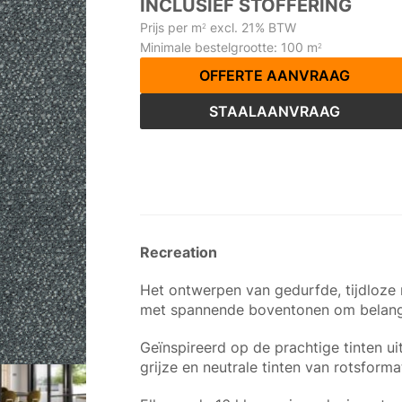
INCLUSIEF STOFFERING
Prijs per m
excl. 21% BTW
2
Minimale bestelgrootte: 100 m
2
OFFERTE AANVRAAG
STAALAANVRAAG
Recreation
Het ontwerpen van gedurfde, tijdloze r
met spannende boventonen om belangr
Geïnspireerd op de prachtige tinten ui
grijze en neutrale tinten van rotsform