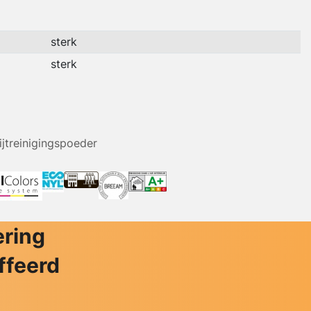
sterk
sterk
ijtreinigingspoeder
ering
ffeerd