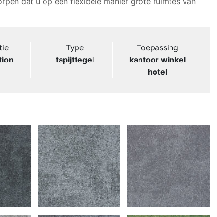
orpen dat u op een flexibele manier grote ruimtes van
tie
Type
Toepassing
tion
tapijttegel
kantoor winkel
hotel