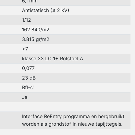
6,1 mm
Antistatisch (≤ 2 kV)
1/12
162.840/m2
3.815 gr/m2
>7
klasse 33 LC 1+ Rolstoel A
0,077
23 dB
Bfl-s1
Ja
Interface ReEntry programma en hergebruikt
worden als grondstof in nieuwe tapijttegels.