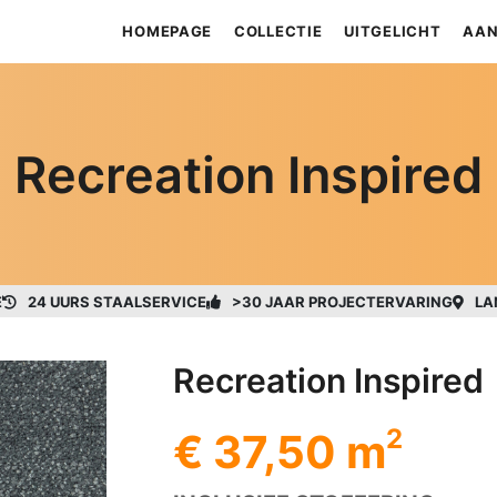
HOMEPAGE
COLLECTIE
UITGELICHT
AAN
Recreation Inspired
E
24 UURS STAALSERVICE
>30 JAAR PROJECTERVARING
LA
Recreation Inspired
2
€ 37,50 m