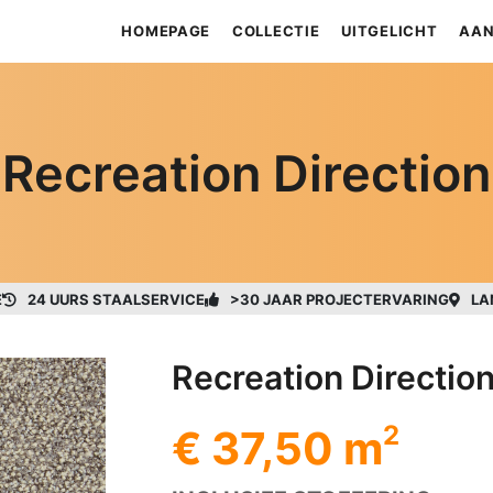
HOMEPAGE
COLLECTIE
UITGELICHT
AAN
Recreation Direction
E
24 UURS STAALSERVICE
>30 JAAR PROJECTERVARING
LA
Recreation Directio
2
€ 37,50 m