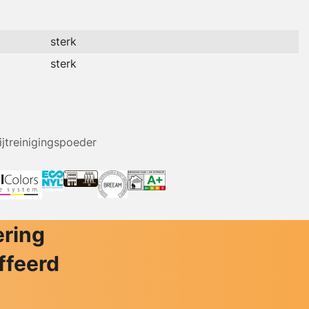
sterk
sterk
ijtreinigingspoeder
ering
ffeerd