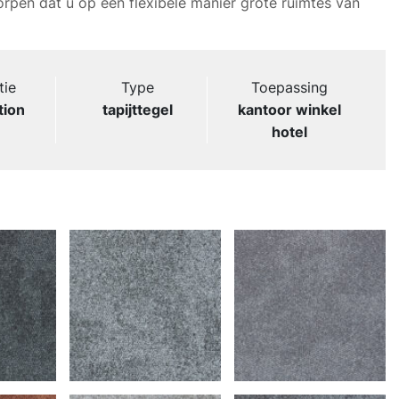
orpen dat u op een flexibele manier grote ruimtes van
tie
Type
Toepassing
tion
tapijttegel
kantoor winkel
hotel