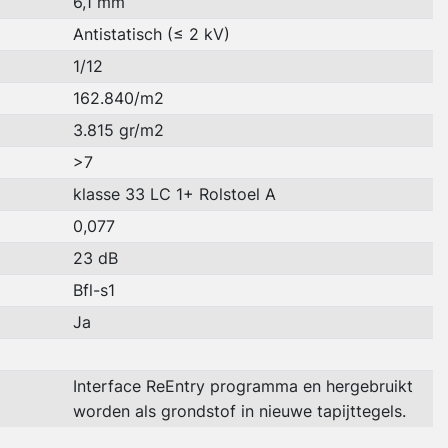
6,1 mm
Antistatisch (≤ 2 kV)
1/12
162.840/m2
3.815 gr/m2
>7
klasse 33 LC 1+ Rolstoel A
0,077
23 dB
Bfl-s1
Ja
Interface ReEntry programma en hergebruikt
worden als grondstof in nieuwe tapijttegels.