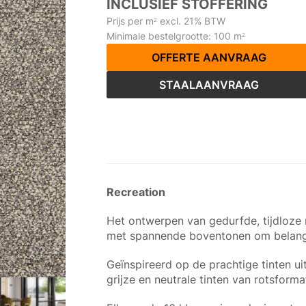
INCLUSIEF STOFFERING
Prijs per m
excl. 21% BTW
2
Minimale bestelgrootte: 100 m
2
OFFERTE AANVRAAG
STAALAANVRAAG
Recreation
Het ontwerpen van gedurfde, tijdloze r
met spannende boventonen om belangr
Geïnspireerd op de prachtige tinten ui
grijze en neutrale tinten van rotsform