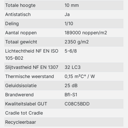
Totale hoogte
10 mm
Antistatisch
Ja
Deling
1/10
Aantal noppen
189000 noppen/m2
Totaal gewicht
2350 g/m2
Lichtechtheid NF EN ISO
5-6/8
105-B02
Slijtvastheid NF EN 1307
32 LC3
Thermische weerstand
0,15 m²C° / W
Geluidsisolatie
25 dB
Brandwerend
Bfl-S1
Kwaliteitslabel GUT
C08C5BDD
Cradle tot Cradle
Recycleerbaar