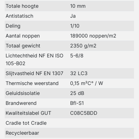
Totale hoogte
10 mm
Antistatisch
Ja
Deling
1/10
Aantal noppen
189000 noppen/m2
Totaal gewicht
2350 g/m2
Lichtechtheid NF EN ISO
5-6/8
105-B02
Slijtvastheid NF EN 1307
32 LC3
Thermische weerstand
0,15 m²C° / W
Geluidsisolatie
25 dB
Brandwerend
Bfl-S1
Kwaliteitslabel GUT
C08C5BDD
Cradle tot Cradle
Recycleerbaar