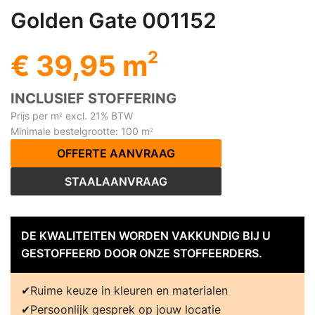
Golden Gate 001152
2
€ 39,95 m
INCLUSIEF STOFFERING
Prijs per m
excl. 21% BTW
2
Minimale bestelgrootte: 100 m
2
OFFERTE AANVRAAG
STAALAANVRAAG
DE KWALITEITEN WORDEN VAKKUNDIG BIJ U
GESTOFFEERD DOOR ONZE STOFFEERDERS.
Ruime keuze in kleuren en materialen
Persoonlijk gesprek op jouw locatie