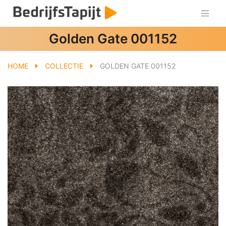
Golden Gate 001152
HOME
COLLECTIE
GOLDEN GATE 001152