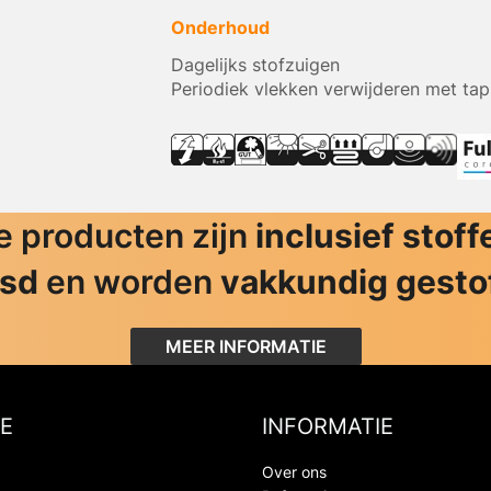
Onderhoud
Dagelijks stofzuigen
Periodiek vlekken verwijderen met tap
 producten zijn
inclusief stoff
jsd
en worden
vakkundig gesto
MEER INFORMATIE
E
INFORMATIE
Over ons