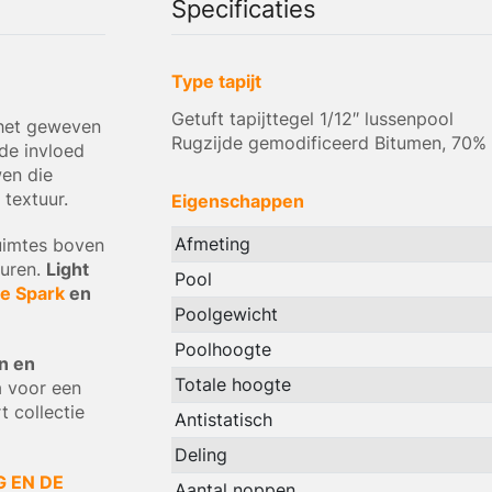
Specificaties
Type tapijt
Getuft tapijttegel 1/12″ lussenpool
 het geweven
Rugzijde gemodificeerd Bitumen, 70%
de invloed
wen die
textuur.
Eigenschappen
Afmeting
ruimtes boven
turen.
Light
Pool
ve Spark
en
Poolgewicht
Poolhoogte
en en
Totale hoogte
 voor een
t collectie
Antistatisch
Deling
G EN DE
Aantal noppen