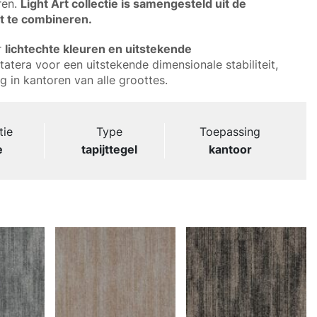
ren.
Light Art collectie is samengesteld uit de
t te combineren.
r
lichtechte kleuren en uitstekende
tera voor een uitstekende dimensionale stabiliteit,
ig in kantoren van alle groottes.
tie
Type
Toepassing
e
tapijttegel
kantoor