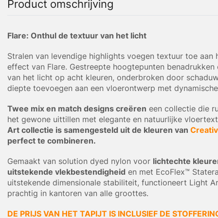
Product omschrijving
Flare: Onthul de textuur van het licht
Stralen van levendige highlights voegen textuur toe aan
effect van Flare. Gestreepte hoogtepunten benadrukken 
van het licht op acht kleuren, onderbroken door schadu
diepte toevoegen aan een vloerontwerp met dynamische 
Twee mix en match designs creëren
een collectie die 
het gewone uittillen met elegante en natuurlijke vloertex
Art collectie is samengesteld uit de kleuren van
Creati
perfect te combineren.
Gemaakt van solution dyed nylon voor
lichtechte kleur
uitstekende vlekbestendigheid
en met EcoFlex™ Statera
uitstekende dimensionale stabiliteit, functioneert Light Ar
prachtig in kantoren van alle groottes.
DE PRIJS VAN HET TAPIJT IS INCLUSIEF DE STOFFERIN