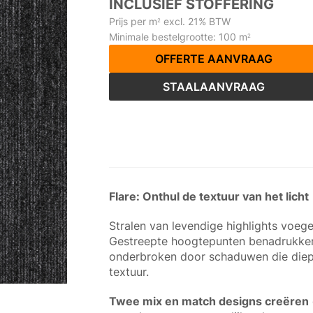
INCLUSIEF STOFFERING
Prijs per m
excl. 21% BTW
2
Minimale bestelgrootte: 100 m
2
OFFERTE AANVRAAG
STAALAANVRAAG
Flare: Onthul de textuur van het licht
Stralen van levendige highlights voege
Gestreepte hoogtepunten benadrukken d
onderbroken door schaduwen die die
textuur.
Twee mix en match designs creëren