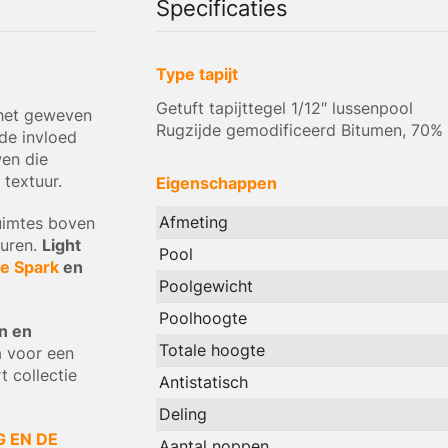
Specificaties
Type tapijt
Getuft tapijttegel 1/12″ lussenpool
 het geweven
Rugzijde gemodificeerd Bitumen, 70%
de invloed
wen die
textuur.
Eigenschappen
Afmeting
ruimtes boven
turen.
Light
Pool
ve Spark
en
Poolgewicht
Poolhoogte
en en
Totale hoogte
 voor een
t collectie
Antistatisch
Deling
G EN DE
Aantal noppen