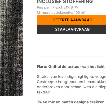
INCLUSIEF STOFFERING
Prijs per m
excl. 21% BTW
2
Minimale bestelgrootte: 100 m
2
OFFERTE AANVRAAG
STAALAANVRAAG
Flare: Onthul de textuur van het licht
Stralen van levendige highlights voege
Gestreepte hoogtepunten benadrukken d
onderbroken door schaduwen die die
textuur.
Twee mix en match designs creëren