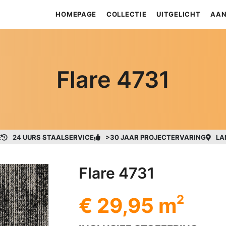
HOMEPAGE
COLLECTIE
UITGELICHT
AAN
Flare 4731
E
24 UURS STAALSERVICE
>30 JAAR PROJECTERVARING
LA
Flare 4731
2
€ 29,95 m