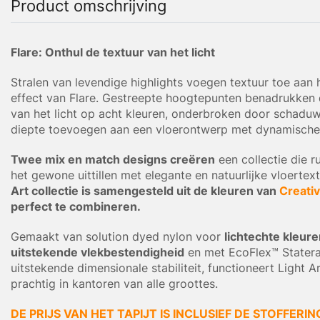
Product omschrijving
Flare: Onthul de textuur van het licht
Stralen van levendige highlights voegen textuur toe aan
effect van Flare. Gestreepte hoogtepunten benadrukken 
van het licht op acht kleuren, onderbroken door schadu
diepte toevoegen aan een vloerontwerp met dynamische 
Twee mix en match designs creëren
een collectie die 
het gewone uittillen met elegante en natuurlijke vloertex
Art collectie is samengesteld uit de kleuren van
Creati
perfect te combineren.
Gemaakt van solution dyed nylon voor
lichtechte kleur
uitstekende vlekbestendigheid
en met EcoFlex™ Statera
uitstekende dimensionale stabiliteit, functioneert Light Ar
prachtig in kantoren van alle groottes.
DE PRIJS VAN HET TAPIJT IS INCLUSIEF DE STOFFERIN