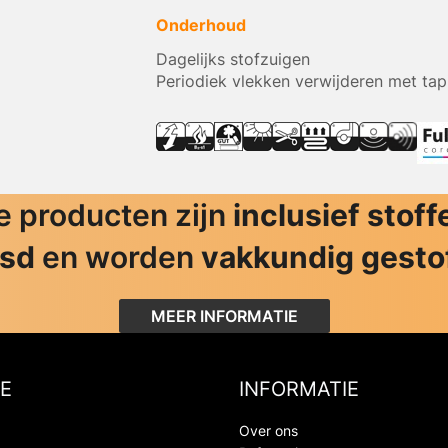
Onderhoud
Dagelijks stofzuigen
Periodiek vlekken verwijderen met tap
 producten zijn
inclusief stoff
jsd
en worden
vakkundig gesto
MEER INFORMATIE
E
INFORMATIE
Over ons