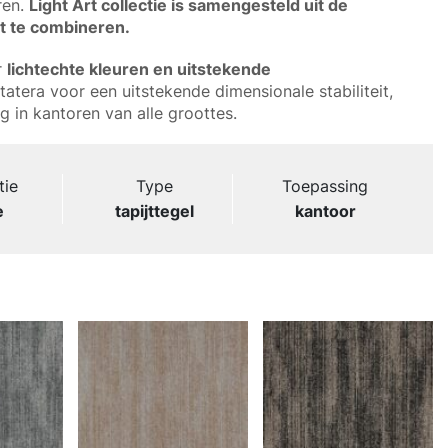
ren.
Light Art collectie is samengesteld uit de
t te combineren.
r
lichtechte kleuren en uitstekende
tera voor een uitstekende dimensionale stabiliteit,
ig in kantoren van alle groottes.
tie
Type
Toepassing
e
tapijttegel
kantoor