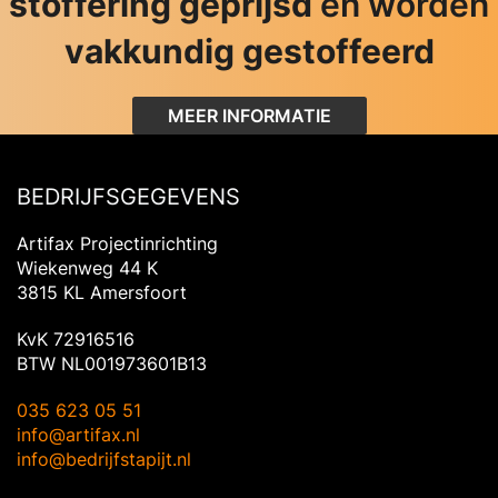
stoffering geprijsd
en worden
vakkundig gestoffeerd
MEER INFORMATIE
BEDRIJFSGEGEVENS
Artifax Projectinrichting
Wiekenweg 44 K
3815 KL Amersfoort
KvK 72916516
BTW NL001973601B13
035 623 05 51
info@artifax.nl
info@bedrijfstapijt.nl