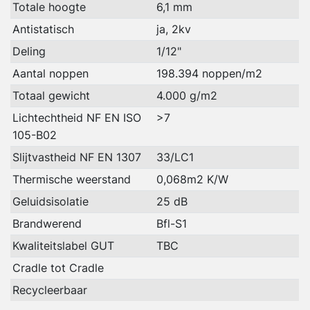
Totale hoogte
6,1 mm
Antistatisch
ja, 2kv
Deling
1/12"
Aantal noppen
198.394 noppen/m2
Totaal gewicht
4.000 g/m2
Lichtechtheid NF EN ISO
>7
105-B02
Slijtvastheid NF EN 1307
33/LC1
Thermische weerstand
0,068m2 K/W
Geluidsisolatie
25 dB
Brandwerend
Bfl-S1
Kwaliteitslabel GUT
TBC
Cradle tot Cradle
Recycleerbaar