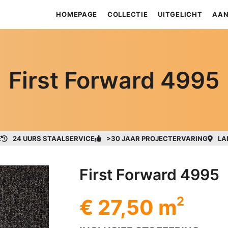
HOMEPAGE
COLLECTIE
UITGELICHT
AAN
First Forward 4995
E
24 UURS STAALSERVICE
>30 JAAR PROJECTERVARING
LA
First Forward 4995
2
€ 27,50 m