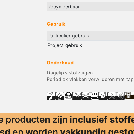
Recycleerbaar
Gebruik
Particulier gebruik
Project gebruik
Onderhoud
Dagelijks stofzuigen
Periodiek vlekken verwijderen met tap
 producten zijn
inclusief stoff
jsd
en worden
vakkundig gesto