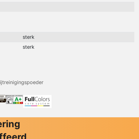
sterk
sterk
ijtreinigingspoeder
ering
ffeerd