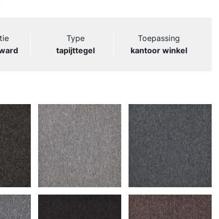
.
tie
Type
Toepassing
rward
tapijttegel
kantoor winkel