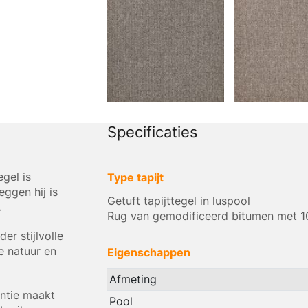
Specificaties
gel is
Type tapijt
ggen hij is
Getuft tapijttegel in luspool
.
Rug van gemodificeerd bitumen met 1
er stijlvolle
e natuur en
Eigenschappen
Afmeting
ntie maakt
Pool