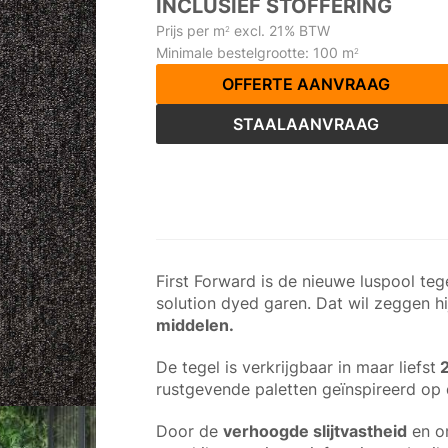
INCLUSIEF STOFFERING
Prijs per m
excl. 21% BTW
2
Minimale bestelgrootte: 100 m
2
OFFERTE AANVRAAG
STAALAANVRAAG
First Forward is de nieuwe luspool te
solution dyed garen. Dat wil zeggen h
middelen.
De tegel is verkrijgbaar in maar liefst
2
rustgevende paletten geïnspireerd op 
Door de
verhoogde slijtvastheid
en on