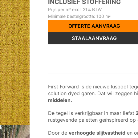
INCLUSIEF STOFFERING
Prijs per m
excl. 21% BTW
2
Minimale bestelgrootte: 100 m
2
OFFERTE AANVRAAG
STAALAANVRAAG
First Forward is de nieuwe luspool te
solution dyed garen. Dat wil zeggen h
middelen.
De tegel is verkrijgbaar in maar liefst
2
rustgevende paletten geïnspireerd op 
Door de
verhoogde slijtvastheid
en on