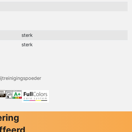
sterk
sterk
ijtreinigingspoeder
ering
ffeerd