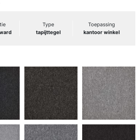
.
tie
Type
Toepassing
rward
tapijttegel
kantoor winkel