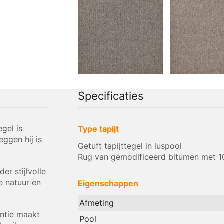
Specificaties
gel is
Type tapijt
ggen hij is
Getuft tapijttegel in luspool
.
Rug van gemodificeerd bitumen met 1
er stijlvolle
e natuur en
Eigenschappen
Afmeting
ntie maakt
Pool