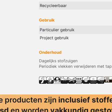
Recycleerbaar
Gebruik
Particulier gebruik
Project gebruik
Onderhoud
Dagelijks stofzuigen
Periodiek vlekken verwijderen met tap
 producten zijn
inclusief stoff
jsd
en worden
vakkundig gesto