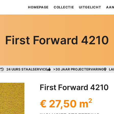
HOMEPAGE
COLLECTIE
UITGELICHT
AAN
First Forward 4210
E
24 UURS STAALSERVICE
>30 JAAR PROJECTERVARING
LA
First Forward 4210
2
€ 27,50 m