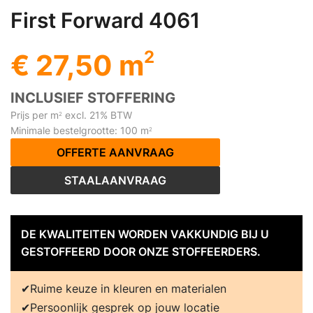
First Forward 4061
2
€ 27,50 m
INCLUSIEF STOFFERING
Prijs per m
excl. 21% BTW
2
Minimale bestelgrootte: 100 m
2
OFFERTE AANVRAAG
STAALAANVRAAG
DE KWALITEITEN WORDEN VAKKUNDIG BIJ U
GESTOFFEERD DOOR ONZE STOFFEERDERS.
Ruime keuze in kleuren en materialen
Persoonlijk gesprek op jouw locatie