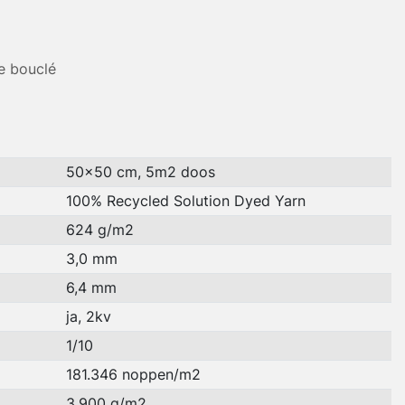
e bouclé
50x50 cm, 5m2 doos
100% Recycled Solution Dyed Yarn
624 g/m2
3,0 mm
6,4 mm
ja, 2kv
1/10
181.346 noppen/m2
3.900 g/m2