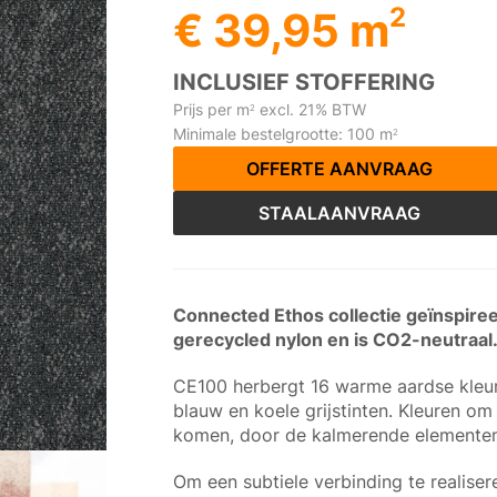
2
€ 39,95 m
INCLUSIEF STOFFERING
Prijs per m
excl. 21% BTW
2
Minimale bestelgrootte: 100 m
2
OFFERTE AANVRAAG
STAALAANVRAAG
Connected Ethos collectie geïnspire
gerecycled nylon en is CO2-neutraal
CE100 herbergt 16 warme aardse kleure
blauw en koele grijstinten. Kleuren o
komen, door de kalmerende elementen
Om een subtiele verbinding te realise