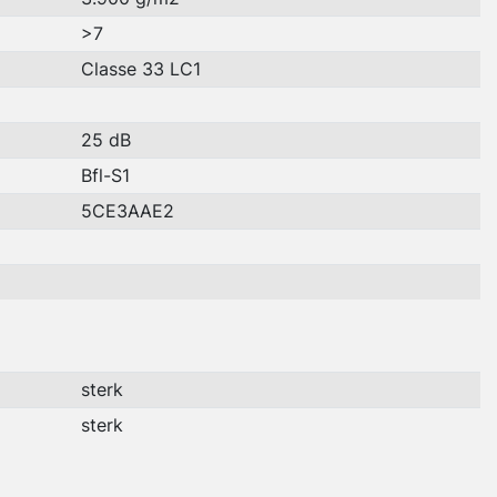
>7
Classe 33 LC1
25 dB
Bfl-S1
5CE3AAE2
sterk
sterk