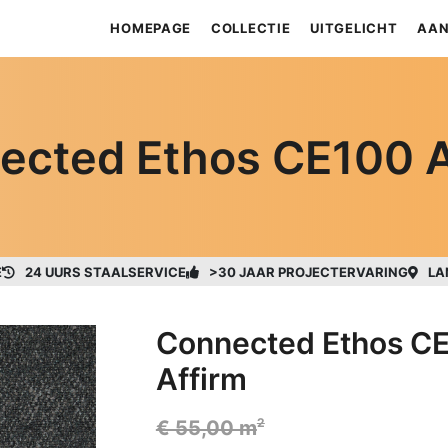
HOMEPAGE
COLLECTIE
UITGELICHT
AAN
ected Ethos CE100 A
E
24 UURS STAALSERVICE
>30 JAAR PROJECTERVARING
LA
Connected Ethos C
Affirm
2
€ 55,00 m