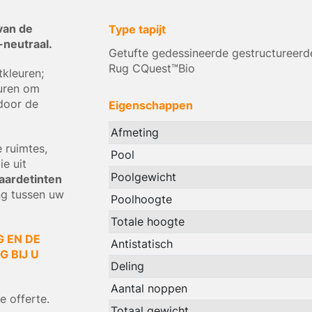
van de
Type tapijt
-neutraal.
Getufte gedessineerde gestructureerd
Rug CQuest™Bio
kleuren;
euren om
door de
Eigenschappen
Afmeting
 ruimtes,
Pool
e uit
Poolgewicht
aardetinten
ng tussen uw
Poolhoogte
Totale hoogte
G EN DE
Antistatisch
 BIJ U
Deling
Aantal noppen
 offerte.
Totaal gewicht