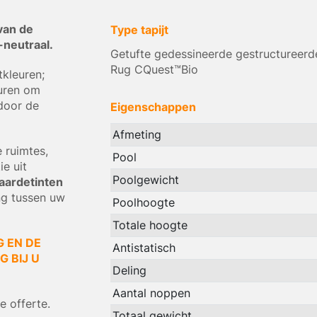
van de
Type tapijt
-neutraal.
Getufte gedessineerde gestructureerd
Rug CQuest™Bio
kleuren;
euren om
door de
Eigenschappen
Afmeting
 ruimtes,
Pool
e uit
Poolgewicht
aardetinten
ng tussen uw
Poolhoogte
Totale hoogte
G EN DE
Antistatisch
 BIJ U
Deling
Aantal noppen
 offerte.
Totaal gewicht