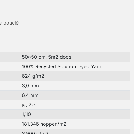
e bouclé
50x50 cm, 5m2 doos
100% Recycled Solution Dyed Yarn
624 g/m2
3,0 mm
6,4 mm
ja, 2kv
1/10
181.346 noppen/m2
3.900 g/m2