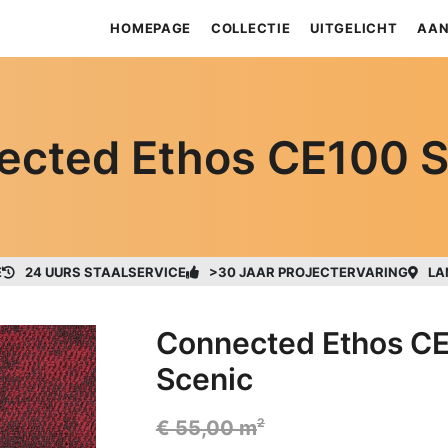
HOMEPAGE
COLLECTIE
UITGELICHT
AAN
ected Ethos CE100 S
E
24 UURS STAALSERVICE
>30 JAAR PROJECTERVARING
LA
Connected Ethos C
Scenic
2
€ 55,00 m