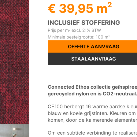
2
€ 39,95 m
INCLUSIEF STOFFERING
Prijs per m
excl. 21% BTW
2
Minimale bestelgrootte: 100 m
2
OFFERTE AANVRAAG
STAALAANVRAAG
Connected Ethos collectie geïnspire
gerecycled nylon en is CO2-neutraal
CE100 herbergt 16 warme aardse kleure
blauw en koele grijstinten. Kleuren o
komen, door de kalmerende elementen
Om een subtiele verbinding te realise