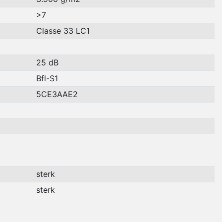
>7
Classe 33 LC1
25 dB
Bfl-S1
5CE3AAE2
sterk
sterk