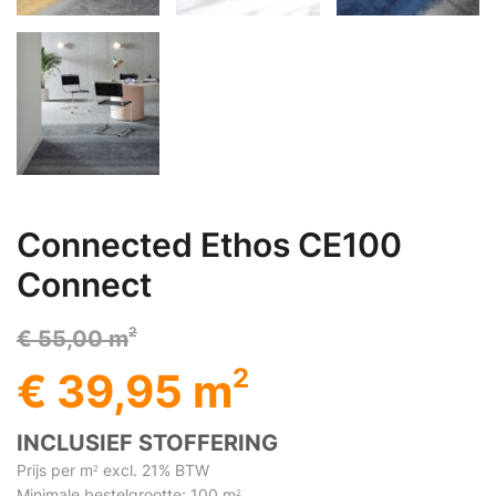
Connected Ethos CE100
Connect
2
€ 55,00 m
2
€ 39,95 m
INCLUSIEF STOFFERING
Prijs per m
excl. 21% BTW
2
Minimale bestelgrootte: 100 m
2