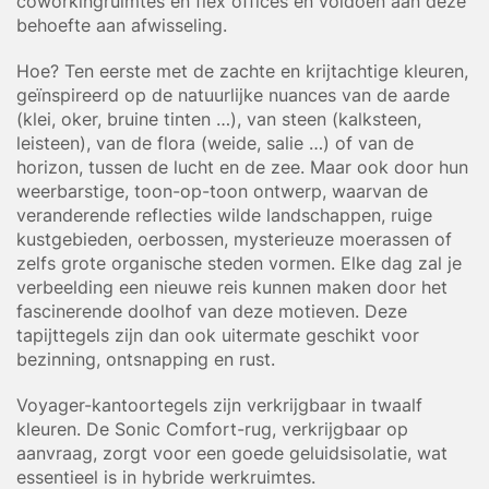
coworkingruimtes en flex offices en voldoen aan deze
behoefte aan afwisseling.
Hoe? Ten eerste met de zachte en krijtachtige kleuren,
geïnspireerd op de natuurlijke nuances van de aarde
(klei, oker, bruine tinten …), van steen (kalksteen,
leisteen), van de flora (weide, salie …) of van de
horizon, tussen de lucht en de zee. Maar ook door hun
weerbarstige, toon-op-toon ontwerp, waarvan de
veranderende reflecties wilde landschappen, ruige
kustgebieden, oerbossen, mysterieuze moerassen of
zelfs grote organische steden vormen. Elke dag zal je
verbeelding een nieuwe reis kunnen maken door het
fascinerende doolhof van deze motieven. Deze
tapijttegels zijn dan ook uitermate geschikt voor
bezinning, ontsnapping en rust.
Voyager-kantoortegels zijn verkrijgbaar in twaalf
kleuren. De Sonic Comfort-rug, verkrijgbaar op
aanvraag, zorgt voor een goede geluidsisolatie, wat
essentieel is in hybride werkruimtes.