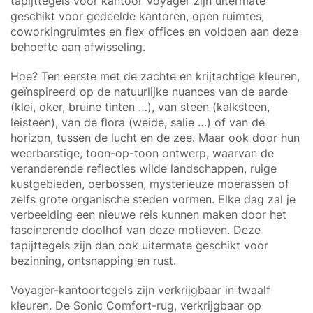
tapijttegels voor kantoor Voyager zijn uitermate
geschikt voor gedeelde kantoren, open ruimtes,
coworkingruimtes en flex offices en voldoen aan deze
behoefte aan afwisseling.
Hoe? Ten eerste met de zachte en krijtachtige kleuren,
geïnspireerd op de natuurlijke nuances van de aarde
(klei, oker, bruine tinten …), van steen (kalksteen,
leisteen), van de flora (weide, salie …) of van de
horizon, tussen de lucht en de zee. Maar ook door hun
weerbarstige, toon-op-toon ontwerp, waarvan de
veranderende reflecties wilde landschappen, ruige
kustgebieden, oerbossen, mysterieuze moerassen of
zelfs grote organische steden vormen. Elke dag zal je
verbeelding een nieuwe reis kunnen maken door het
fascinerende doolhof van deze motieven. Deze
tapijttegels zijn dan ook uitermate geschikt voor
bezinning, ontsnapping en rust.
Voyager-kantoortegels zijn verkrijgbaar in twaalf
kleuren. De Sonic Comfort-rug, verkrijgbaar op