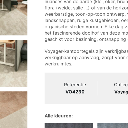
nuances van de aarde (klei, oker, bruin
flora (weide, salie …) of van de horiz
weerbarstige, toon-op-toon ontwerp, 
landschappen, ruige kustgebieden, oe
organische steden vormen. Elke dag z
het fascinerende doolhof van deze mot
geschikt voor bezinning, ontsnapping 
Voyager-kantoortegels zijn verkrijgbaa
verkrijgbaar op aanvraag, zorgt voor e
werkruimtes.
Referentie
Collec
VO4230
Voyag
Alle kleuren: