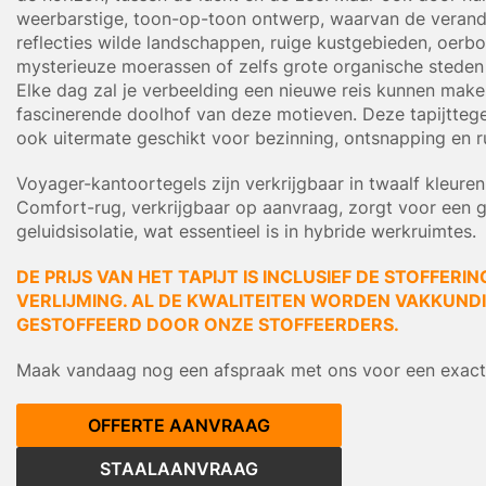
weerbarstige, toon-op-toon ontwerp, waarvan de veran
reflecties wilde landschappen, ruige kustgebieden, oerbo
mysterieuze moerassen of zelfs grote organische steden
Elke dag zal je verbeelding een nieuwe reis kunnen make
fascinerende doolhof van deze motieven. Deze tapijttege
ook uitermate geschikt voor bezinning, ontsnapping en r
Voyager-kantoortegels zijn verkrijgbaar in twaalf kleure
Comfort-rug, verkrijgbaar op aanvraag, zorgt voor een 
geluidsisolatie, wat essentieel is in hybride werkruimtes.
DE PRIJS VAN HET TAPIJT IS INCLUSIEF DE STOFFERIN
VERLIJMING. AL DE KWALITEITEN WORDEN VAKKUNDIG
GESTOFFEERD DOOR ONZE STOFFEERDERS.
Maak vandaag nog een afspraak met ons voor een exacte
OFFERTE AANVRAAG
STAALAANVRAAG