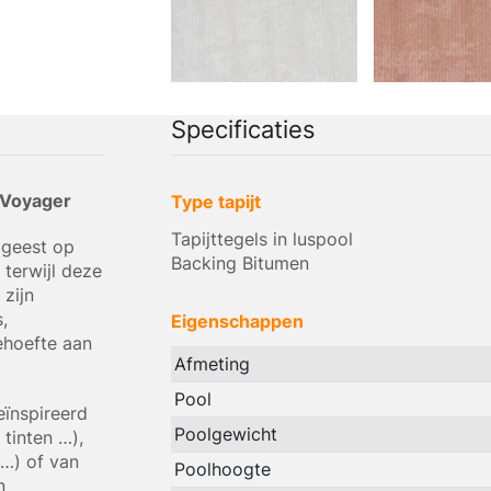
Specificaties
r Voyager
Type tapijt
Tapijttegels in luspool
 geest op
Backing Bitumen
terwijl deze
 zijn
,
Eigenschappen
ehoefte aan
Afmeting
Pool
eïnspireerd
Poolgewicht
 tinten …),
 …) of van
Poolhoogte
n