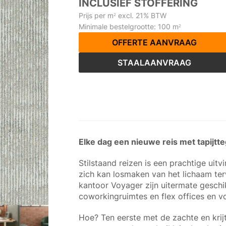
INCLUSIEF STOFFERING
Prijs per m
excl. 21% BTW
2
Minimale bestelgrootte: 100 m
2
OFFERTE AANVRAAG
STAALAANVRAAG
Elke dag een nieuwe reis met tapijtt
Stilstaand reizen is een prachtige ui
zich kan losmaken van het lichaam terwi
kantoor Voyager zijn uitermate geschi
coworkingruimtes en flex offices en v
Hoe? Ten eerste met de zachte en krijt