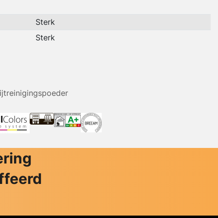
Sterk
Sterk
ijtreinigingspoeder
ering
ffeerd