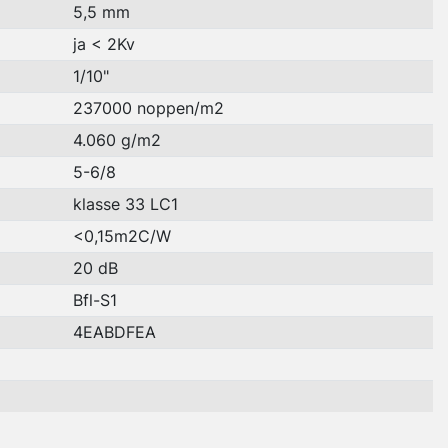
5,5 mm
ja < 2Kv
1/10"
237000 noppen/m2
4.060 g/m2
5-6/8
klasse 33 LC1
<0,15m2C/W
20 dB
Bfl-S1
4EABDFEA