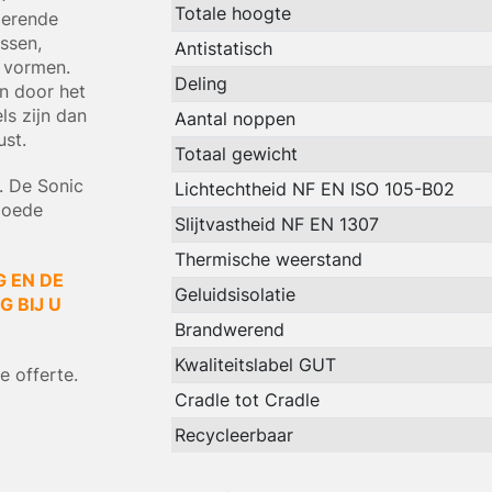
Totale hoogte
derende
ssen,
Antistatisch
 vormen.
Deling
n door het
ls zijn dan
Aantal noppen
ust.
Totaal gewicht
n. De Sonic
Lichtechtheid NF EN ISO 105-B02
goede
Slijtvastheid NF EN 1307
Thermische weerstand
G EN DE
Geluidsisolatie
 BIJ U
Brandwerend
Kwaliteitslabel GUT
 offerte.
Cradle tot Cradle
Recycleerbaar