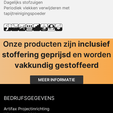
Dagelijks stofzuigen
Periodiek vlekken verwijderen met
tapijtreinigingspoeder
Onze producten zijn
inclusief
stoffering geprijsd
en worden
vakkundig gestoffeerd
MEER INFORMATIE
BEDRIJFSGEGEVENS
Artifax Projectinrichting