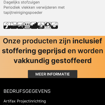
Dagelijks stofzuigen
Periodiek vlekken verwijderen met
tapijtreinigingspoeder
Onze producten zijn
inclusief
stoffering geprijsd
en worden
vakkundig gestoffeerd
MEER INFORMATIE
BEDRIJFSGEGEVENS
Artifax Projectinrichting