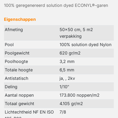
100% geregenereerd solution dyed ECONYL®-garen
Eigenschappen
Afmeting
50x50 cm, 5 m2
verpakking
Pool
100% solution dyed Nylon
Poolgewicht
620 gr/m2
Poolhoogte
3,2 mm
Totale hoogte
6,5 mm
Antistatisch
ja, , 2kv
Deling
1/10"
Aantal noppen
173.800 noppen/m2
Totaal gewicht
4.105 gr/m2
Lichtechtheid NF EN ISO
7/8