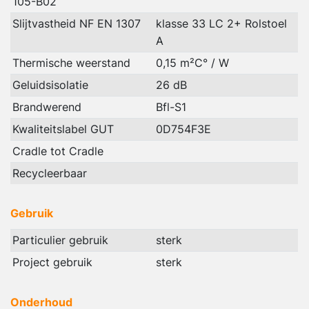
105-B02
Slijtvastheid NF EN 1307
klasse 33 LC 2+ Rolstoel
A
Thermische weerstand
0,15 m²C° / W
Geluidsisolatie
26 dB
Brandwerend
Bfl-S1
Kwaliteitslabel GUT
0D754F3E
Cradle tot Cradle
Recycleerbaar
Gebruik
Particulier gebruik
sterk
Project gebruik
sterk
Onderhoud