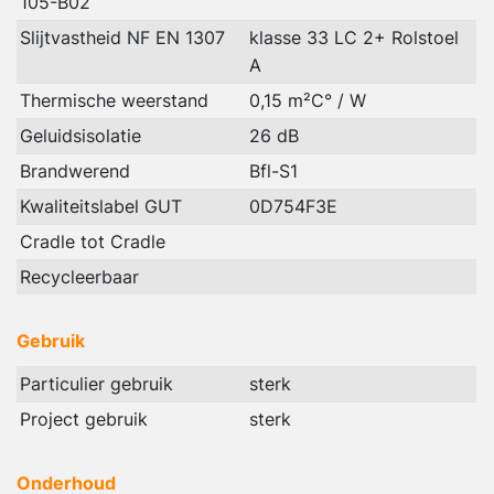
105-B02
Slijtvastheid NF EN 1307
klasse 33 LC 2+ Rolstoel
A
Thermische weerstand
0,15 m²C° / W
Geluidsisolatie
26 dB
Brandwerend
Bfl-S1
Kwaliteitslabel GUT
0D754F3E
Cradle tot Cradle
Recycleerbaar
Gebruik
Particulier gebruik
sterk
Project gebruik
sterk
Onderhoud