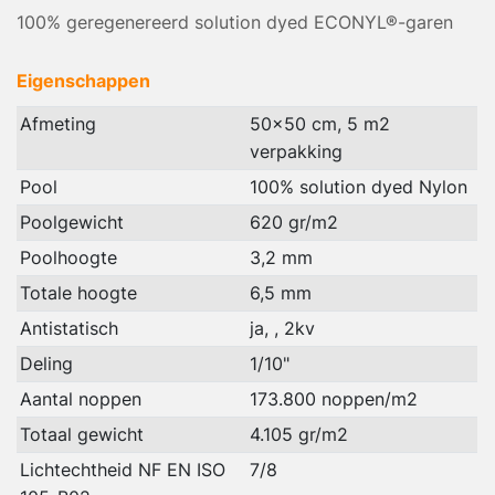
100% geregenereerd solution dyed ECONYL®-garen
Eigenschappen
Afmeting
50x50 cm, 5 m2
verpakking
Pool
100% solution dyed Nylon
Poolgewicht
620 gr/m2
Poolhoogte
3,2 mm
Totale hoogte
6,5 mm
Antistatisch
ja, , 2kv
Deling
1/10"
Aantal noppen
173.800 noppen/m2
Totaal gewicht
4.105 gr/m2
Lichtechtheid NF EN ISO
7/8