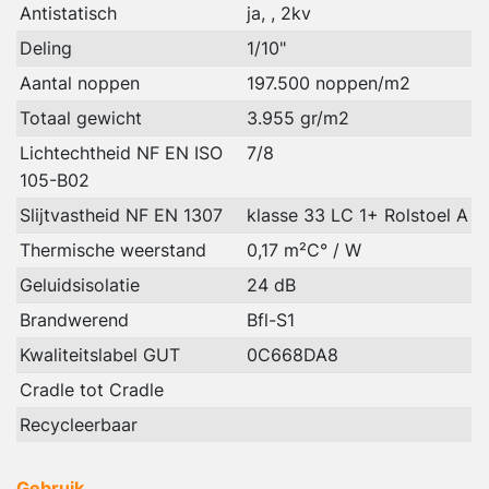
Antistatisch
ja, , 2kv
Deling
1/10"
Aantal noppen
197.500 noppen/m2
Totaal gewicht
3.955 gr/m2
Lichtechtheid NF EN ISO
7/8
105-B02
Slijtvastheid NF EN 1307
klasse 33 LC 1+ Rolstoel A
Thermische weerstand
0,17 m²C° / W
Geluidsisolatie
24 dB
Brandwerend
Bfl-S1
Kwaliteitslabel GUT
0C668DA8
Cradle tot Cradle
Recycleerbaar
Gebruik