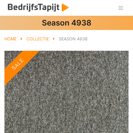
Season 4938
HOME
COLLECTIE
SEASON 4938
SALE