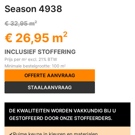
Season 4938
2
€ 32,95 m
2
€ 26,95 m
INCLUSIEF STOFFERING
Prijs per m
excl. 21% BTW
2
Minimale bestelgrootte: 100 m
2
OFFERTE AANVRAAG
STAALAANVRAAG
DE KWALITEITEN WORDEN VAKKUNDIG BIJ U
GESTOFFEERD DOOR ONZE STOFFEERDERS.
Ruime keuze in kleuren en materialen