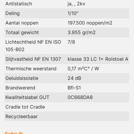
Antistatisch
ja, , 2kv
Deling
1/10"
Aantal noppen
197.500 noppen/m2
Totaal gewicht
3.955 gr/m2
Lichtechtheid NF EN ISO
7/8
105-B02
Slijtvastheid NF EN 1307
klasse 33 LC 1+ Rolstoel A
Thermische weerstand
0,17 m²C° / W
Geluidsisolatie
24 dB
Brandwerend
Bfl-S1
Kwaliteitslabel GUT
0C668DA8
Cradle tot Cradle
Recycleerbaar
Gebruik