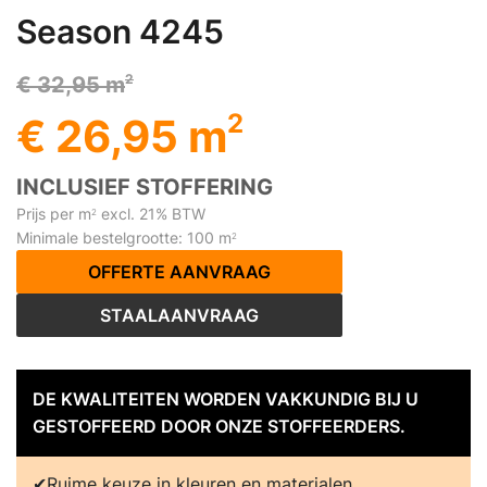
Season 4245
2
€ 32,95 m
2
€ 26,95 m
INCLUSIEF STOFFERING
Prijs per m
excl. 21% BTW
2
Minimale bestelgrootte: 100 m
2
OFFERTE AANVRAAG
STAALAANVRAAG
DE KWALITEITEN WORDEN VAKKUNDIG BIJ U
GESTOFFEERD DOOR ONZE STOFFEERDERS.
Ruime keuze in kleuren en materialen