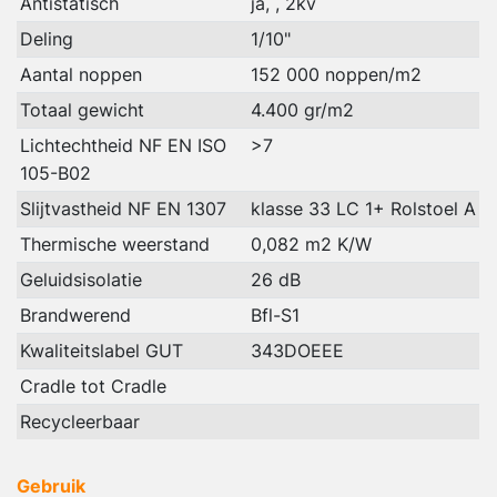
Antistatisch
ja, , 2kv
Deling
1/10"
Aantal noppen
152 000 noppen/m2
Totaal gewicht
4.400 gr/m2
Lichtechtheid NF EN ISO
>7
105-B02
Slijtvastheid NF EN 1307
klasse 33 LC 1+ Rolstoel A
Thermische weerstand
0,082 m2 K/W
Geluidsisolatie
26 dB
Brandwerend
Bfl-S1
Kwaliteitslabel GUT
343DOEEE
Cradle tot Cradle
Recycleerbaar
Gebruik