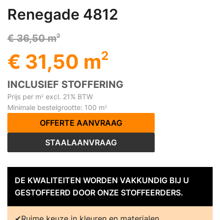
Renegade 4812
2
€ 36,50 m
2
€ 31,50 m
INCLUSIEF STOFFERING
Prijs per m
excl. 21% BTW
2
Minimale bestelgrootte: 100 m
2
OFFERTE AANVRAAG
STAALAANVRAAG
DE KWALITEITEN WORDEN VAKKUNDIG BIJ U
GESTOFFEERD DOOR ONZE STOFFEERDERS.
Ruime keuze in kleuren en materialen